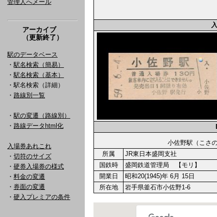
管理人へメール
アーカイブ
（更新終了）
駅のデータベース
・
駅名検索（簡易）
・
駅名検索（基本）
・駅名検索（詳細）
・
路線別一覧
・
駅の変遷（路線別）
・
路線データhtml化
小佐野駅（こ
入場券あれこれ
所属
JR東日本盛岡支社
・
切符のサイズ
国鉄時
盛岡鉄道管理局 【モリ】
・
硬券入場券の様式
開業日
昭和20(1945)年 6月 15日
・
料金の変遷
・
券面の変遷
所在地
岩手県釜石市小佐野1-6
・
硬入プレミアの条件