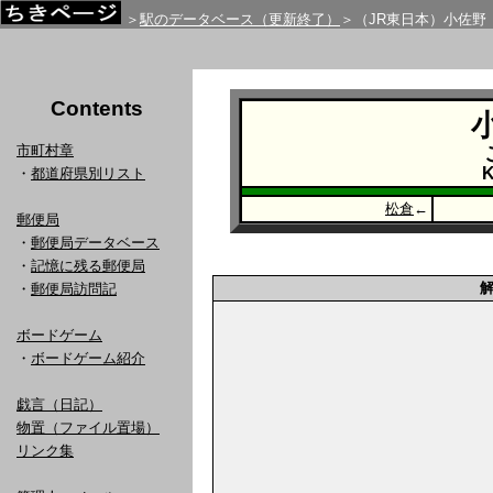
＞
駅のデータベース（更新終了）
＞（JR東日本）小佐野
Contents
市町村章
K
・
都道府県別リスト
松倉
←
郵便局
・
郵便局データベース
・
記憶に残る郵便局
・
郵便局訪問記
ボードゲーム
・
ボードゲーム紹介
戯言（日記）
物置（ファイル置場）
リンク集