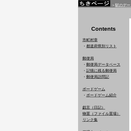
＞
駅のデー
Contents
市町村章
・
都道府県別リスト
郵便局
・
郵便局データベース
・
記憶に残る郵便局
・
郵便局訪問記
ボードゲーム
・
ボードゲーム紹介
戯言（日記）
物置（ファイル置場）
リンク集