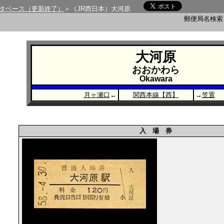
タベース（更新終了）
＞（JR西日本）大河原
郵便局名検
大河原
おおかわら
Okawara
月ヶ瀬口
←
関西本線【西】
→
笠置
入 場 券