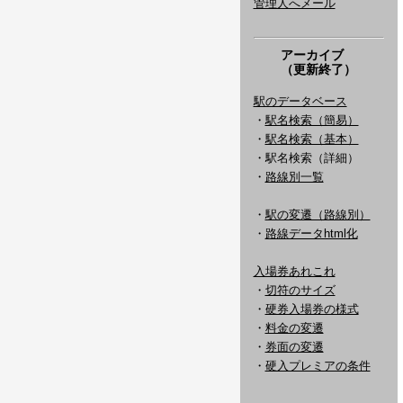
管理人へメール
アーカイブ
（更新終了）
駅のデータベース
・
駅名検索（簡易）
・
駅名検索（基本）
・駅名検索（詳細）
・
路線別一覧
・
駅の変遷（路線別）
・
路線データhtml化
入場券あれこれ
・
切符のサイズ
・
硬券入場券の様式
・
料金の変遷
・
券面の変遷
・
硬入プレミアの条件