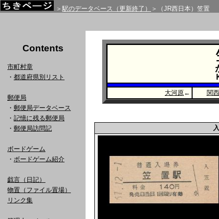
＞
駅のデータベース（更新終了）
＞（JR西日本）笠置
Contents
市町村章
・
都道府県別リスト
大河原
←
関
郵便局
・
郵便局データベース
・
記憶に残る郵便局
・
郵便局訪問記
ボードゲーム
・
ボードゲーム紹介
戯言（日記）
物置（ファイル置場）
リンク集