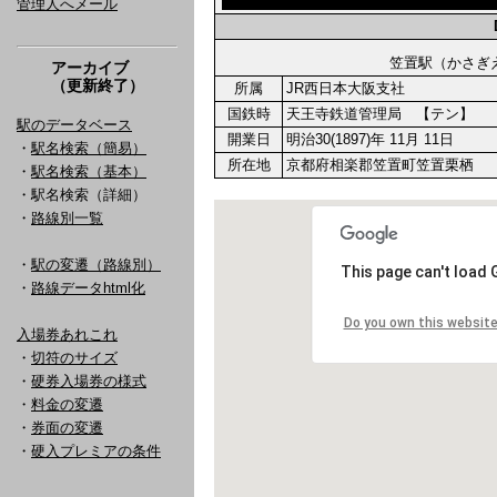
管理人へメール
笠置駅（かさ
アーカイブ
（更新終了）
所属
JR西日本大阪支社
国鉄時
天王寺鉄道管理局 【テン】
駅のデータベース
開業日
明治30(1897)年 11月 11日
・
駅名検索（簡易）
所在地
京都府相楽郡笠置町笠置栗栖
・
駅名検索（基本）
・駅名検索（詳細）
・
路線別一覧
・
駅の変遷（路線別）
・
路線データhtml化
入場券あれこれ
・
切符のサイズ
・
硬券入場券の様式
・
料金の変遷
・
券面の変遷
・
硬入プレミアの条件