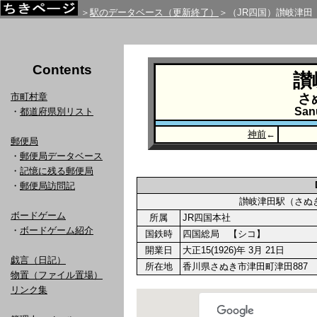
＞
駅のデータベース（更新終了）
＞（JR四国）讃岐津田
Contents
讃
市町村章
さ
San
・
都道府県別リスト
神前
←
郵便局
・
郵便局データベース
・
記憶に残る郵便局
・
郵便局訪問記
讃岐津田駅（さ
ボードゲーム
所属
JR四国本社
・
ボードゲーム紹介
国鉄時
四国総局 【シコ】
開業日
大正15(1926)年 3月 21日
戯言（日記）
所在地
香川県さぬき市津田町津田887
物置（ファイル置場）
リンク集