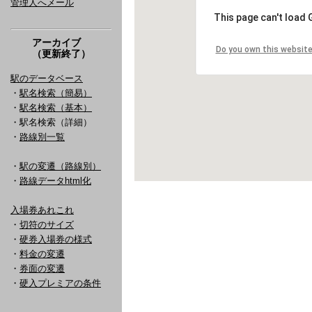
管理人へメール
アーカイブ
（更新終了）
駅のデータベース
・
駅名検索（簡易）
・
駅名検索（基本）
・駅名検索（詳細）
・
路線別一覧
・
駅の変遷（路線別）
・
路線データhtml化
入場券あれこれ
・
切符のサイズ
・
硬券入場券の様式
・
料金の変遷
・
券面の変遷
・
硬入プレミアの条件