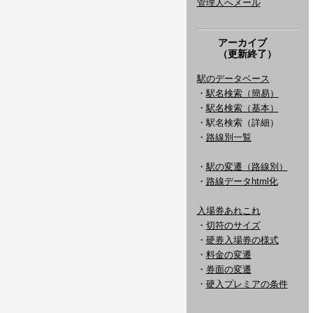
管理人へメール
アーカイブ
（更新終了）
駅のデータベース
・
駅名検索（簡易）
・
駅名検索（基本）
・駅名検索（詳細）
・
路線別一覧
・
駅の変遷（路線別）
・
路線データhtml化
入場券あれこれ
・
切符のサイズ
・
硬券入場券の様式
・
料金の変遷
・
券面の変遷
・
硬入プレミアの条件