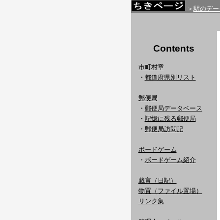
＞
駅のデー
Contents
市町村章
・
都道府県別リスト
郵便局
・
郵便局データベース
・
記憶に残る郵便局
・
郵便局訪問記
ボードゲーム
・
ボードゲーム紹介
戯言（日記）
物置（ファイル置場）
リンク集