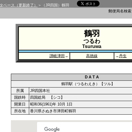
タベース（更新終了）
＞（JR四国）鶴羽
郵便局名検
鶴羽
つるわ
Tsuruwa
讃岐津田
←
高徳線
→
丹生
D A T A
鶴羽駅（つるわえき）【ツル】
所属
JR四国本社
国鉄時
四国総局 【シコ】
開業日
昭和36(1961)年 10月 1日
所在地
香川県さぬき市津田町鶴羽