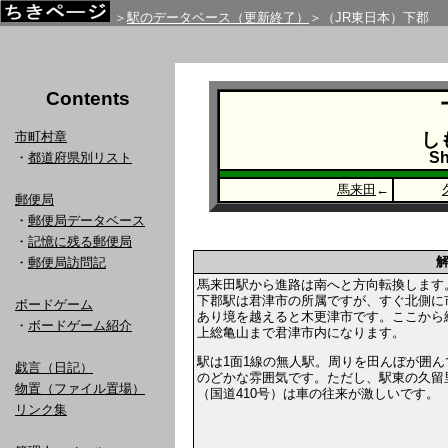
＞
駅のデータベース（更新終了）
＞（JR東日本）下郡
Contents
市町村章
し
Sh
・
都道府県別リスト
馬来田
←
郵便局
・
郵便局データベース
・
記憶に残る郵便局
・
郵便局訪問記
馬来田駅から進路は南へと方向転換します
下郡駅は君津市の所属ですが、すぐ北側に
ボードゲーム
あり境を越えると木更津市です。ここから
・
ボードゲーム紹介
上総亀山まで君津市内になります。
駅は1面1線の無人駅。周りを田んぼが囲ん
戯言（日記）
のどかな雰囲気です。ただし、駅東の久留
物置（ファイル置場）
（国道410号）は車の往来が激しいです。
リンク集