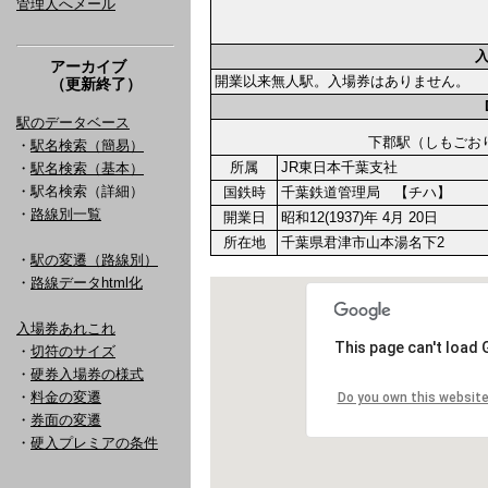
管理人へメール
アーカイブ
開業以来無人駅。入場券はありません。
（更新終了）
駅のデータベース
下郡駅（しもご
・
駅名検索（簡易）
所属
JR東日本千葉支社
・
駅名検索（基本）
・駅名検索（詳細）
国鉄時
千葉鉄道管理局 【チハ】
・
路線別一覧
開業日
昭和12(1937)年 4月 20日
所在地
千葉県君津市山本湯名下2
・
駅の変遷（路線別）
・
路線データhtml化
入場券あれこれ
・
切符のサイズ
・
硬券入場券の様式
・
料金の変遷
・
券面の変遷
・
硬入プレミアの条件