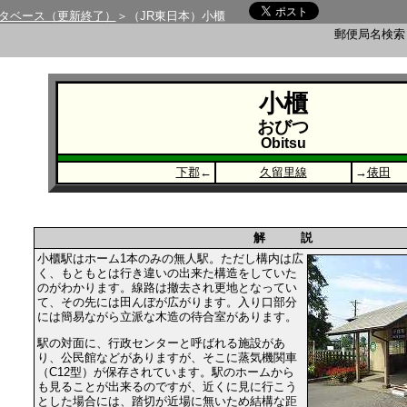
タベース（更新終了）
＞（JR東日本）小櫃
郵便局名検
小櫃
おびつ
Obitsu
下郡
←
久留里線
→
俵田
解 説
小櫃駅はホーム1本のみの無人駅。ただし構内は広
く、もともとは行き違いの出来た構造をしていた
のがわかります。線路は撤去され更地となってい
て、その先には田んぼが広がります。入り口部分
には簡易ながら立派な木造の待合室があります。
駅の対面に、行政センターと呼ばれる施設があ
り、公民館などがありますが、そこに蒸気機関車
（C12型）が保存されています。駅のホームから
も見ることが出来るのですが、近くに見に行こう
とした場合には、踏切が近場に無いため結構な距