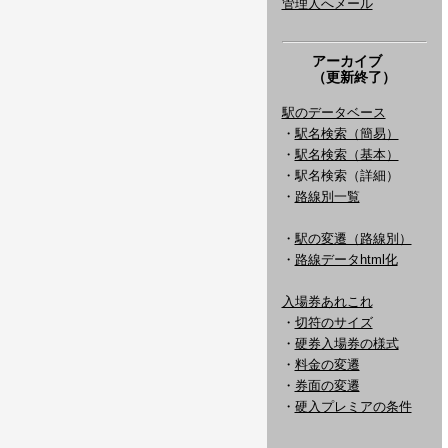
管理人へメール
アーカイブ
（更新終了）
駅のデータベース
・
駅名検索（簡易）
・
駅名検索（基本）
・駅名検索（詳細）
・
路線別一覧
・
駅の変遷（路線別）
・
路線データhtml化
入場券あれこれ
・
切符のサイズ
・
硬券入場券の様式
・
料金の変遷
・
券面の変遷
・
硬入プレミアの条件