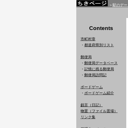
＞
駅のデー
Contents
市町村章
・
都道府県別リスト
郵便局
・
郵便局データベース
・
記憶に残る郵便局
・
郵便局訪問記
ボードゲーム
・
ボードゲーム紹介
戯言（日記）
物置（ファイル置場）
リンク集