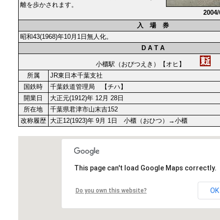
離を歩かされます。
2004
入 場 券
昭和43(1968)年10月1日無人化。
D A T A
小櫃駅（おびつえき）【オヒ】
所属
JR東日本千葉支社
国鉄時
千葉鉄道管理局 【チハ】
開業日
大正元(1912)年 12月 28日
所在地
千葉県君津市山末吉152
改称履歴
大正12(1923)年 9月 1日 小櫃（おひつ）→小櫃