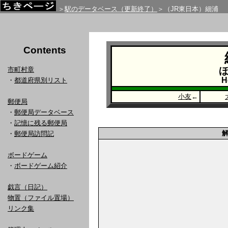
＞
駅のデータベース（更新終了）
＞（JR東日本）細浦
Contents
市町村章
H
・
都道府県別リスト
小友
←
郵便局
・
郵便局データベース
・
記憶に残る郵便局
・
郵便局訪問記
ボードゲーム
・
ボードゲーム紹介
戯言（日記）
物置（ファイル置場）
リンク集