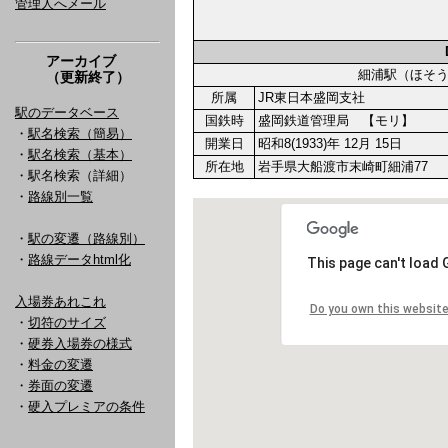
管理人へメール
アーカイブ
細浦駅（ほそ
（更新終了）
所属
JR東日本盛岡支社
駅のデータベース
国鉄時
盛岡鉄道管理局 【モリ】
・
駅名検索（簡易）
開業日
昭和8(1933)年 12月 15日
・
駅名検索（基本）
所在地
岩手県大船渡市末崎町細浦77
・駅名検索（詳細）
・
路線別一覧
・
駅の変遷（路線別）
・
路線データhtml化
入場券あれこれ
・
切符のサイズ
・
硬券入場券の様式
・
料金の変遷
・
券面の変遷
・
硬入プレミアの条件