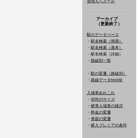
管理人へメール
アーカイブ
（更新終了）
駅のデータベース
・
駅名検索（簡易）
・
駅名検索（基本）
・駅名検索（詳細）
・
路線別一覧
・
駅の変遷（路線別）
・
路線データhtml化
入場券あれこれ
・
切符のサイズ
・
硬券入場券の様式
・
料金の変遷
・
券面の変遷
・
硬入プレミアの条件