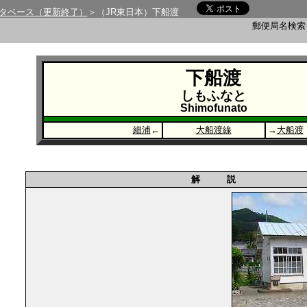
タベース（更新終了）
＞（JR東日本）下船渡
郵便局名検
下船渡
しもふなと
Shimofunato
細浦
←
大船渡線
→
大船渡
解 説