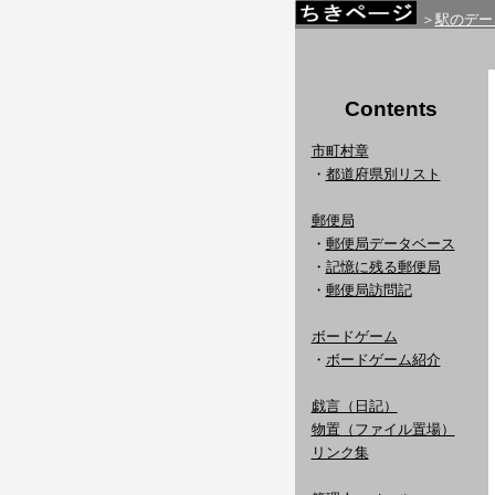
＞
駅のデー
Contents
市町村章
・
都道府県別リスト
郵便局
・
郵便局データベース
・
記憶に残る郵便局
・
郵便局訪問記
ボードゲーム
・
ボードゲーム紹介
戯言（日記）
物置（ファイル置場）
リンク集