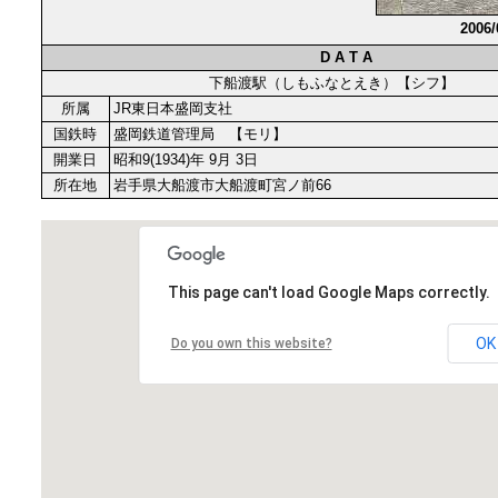
2006
D A T A
下船渡駅（しもふなとえき）【シフ】
所属
JR東日本盛岡支社
国鉄時
盛岡鉄道管理局 【モリ】
開業日
昭和9(1934)年 9月 3日
所在地
岩手県大船渡市大船渡町宮ノ前66