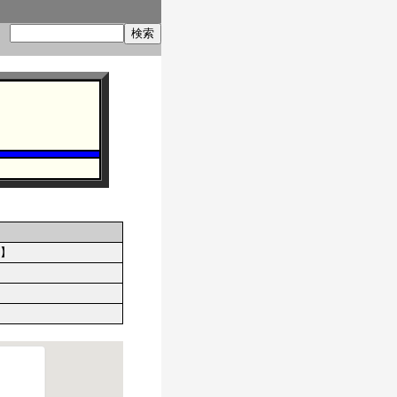
索
シキ】