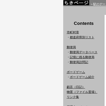
＞
駅のデー
Contents
市町村章
・
都道府県別リスト
郵便局
・
郵便局データベース
・
記憶に残る郵便局
・
郵便局訪問記
ボードゲーム
・
ボードゲーム紹介
戯言（日記）
物置（ファイル置場）
リンク集