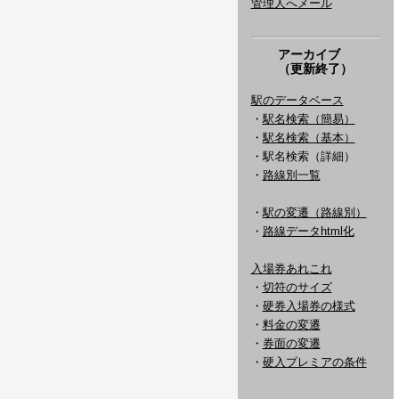
管理人へメール
アーカイブ
（更新終了）
駅のデータベース
・
駅名検索（簡易）
・
駅名検索（基本）
・駅名検索（詳細）
・
路線別一覧
・
駅の変遷（路線別）
・
路線データhtml化
入場券あれこれ
・
切符のサイズ
・
硬券入場券の様式
・
料金の変遷
・
券面の変遷
・
硬入プレミアの条件