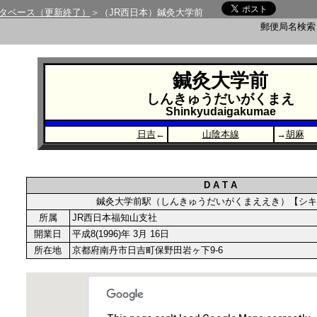
タベース（更新終了）
＞（JR西日本）鍼灸大学前
郵便局名検
鍼灸大学前
しんきゅうだいがくまえ
Shinkyudaigakumae
日吉
←
山陰本線
→
胡麻
D A T A
鍼灸大学前駅（しんきゅうだいがくまええき）【
所属
JR西日本福知山支社
開業日
平成8(1996)年 3月 16日
所在地
京都府南丹市日吉町保野田岩ヶ下9-6