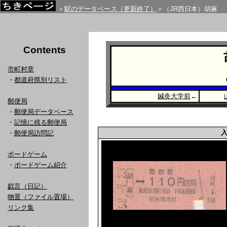
＞
駅のデータベース（更新終了）
＞（JR西日本）胡麻
Contents
市町村章
・
都道府県別リスト
鍼灸大学前
←
郵便局
・
郵便局データベース
・
記憶に残る郵便局
・
郵便局訪問記
ボードゲーム
・
ボードゲーム紹介
戯言（日記）
物置（ファイル置場）
リンク集