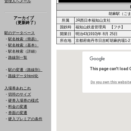
管理人へメール
胡麻駅（ご
アーカイブ
所属
JR西日本福知山支社
（更新終了）
国鉄時
福知山鉄道管理局 【フチ】
駅のデータベース
開業日
明治43(1910)年 8月 25日
・
駅名検索（簡易）
所在地
京都府南丹市日吉町胡麻的場1-2
・
駅名検索（基本）
・駅名検索（詳細）
・
路線別一覧
・
駅の変遷（路線別）
・
路線データhtml化
入場券あれこれ
・
切符のサイズ
・
硬券入場券の様式
・
料金の変遷
・
券面の変遷
・
硬入プレミアの条件