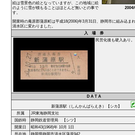
絵は雪景色の絵となっていますが、この地域に絵
のように雪が積もることはほとんど無いとの事で
2004
す。
開業時の庵原郡蒲原町は平成18(2006)年3月31日、静岡市に組み込
清水区に変わりました。
入 場 券
民営化後も硬入あり。
D A T A
新蒲原駅（しんかんばらえき）【シカ】
所属
JR東海静岡支社
国鉄時
静岡鉄道管理局 【シツ】
開業日
昭和43(1968)年 10月 1日
所在地
静岡県静岡市清水区蒲原942