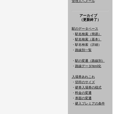
管理人へメール
アーカイブ
（更新終了）
駅のデータベース
・
駅名検索（簡易）
・
駅名検索（基本）
・駅名検索（詳細）
・
路線別一覧
・
駅の変遷（路線別）
・
路線データhtml化
入場券あれこれ
・
切符のサイズ
・
硬券入場券の様式
・
料金の変遷
・
券面の変遷
・
硬入プレミアの条件