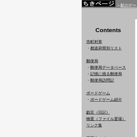
＞
駅のデー
Contents
市町村章
・
都道府県別リスト
郵便局
・
郵便局データベース
・
記憶に残る郵便局
・
郵便局訪問記
ボードゲーム
・
ボードゲーム紹介
戯言（日記）
物置（ファイル置場）
リンク集