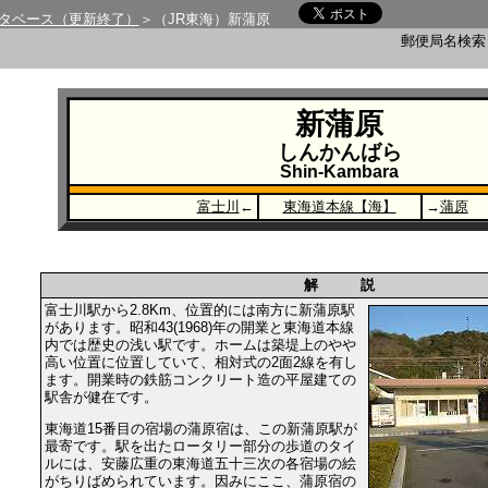
タベース（更新終了）
＞（JR東海）新蒲原
郵便局名検
新蒲原
しんかんばら
Shin-Kambara
富士川
←
東海道本線【海】
→
蒲原
解 説
富士川駅から2.8Km、位置的には南方に新蒲原駅
があります。昭和43(1968)年の開業と東海道本線
内では歴史の浅い駅です。ホームは築堤上のやや
高い位置に位置していて、相対式の2面2線を有し
ます。開業時の鉄筋コンクリート造の平屋建ての
駅舎が健在です。
東海道15番目の宿場の蒲原宿は、この新蒲原駅が
最寄です。駅を出たロータリー部分の歩道のタイ
ルには、安藤広重の東海道五十三次の各宿場の絵
がちりばめられています。因みにここ、蒲原宿の