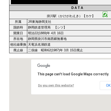
D A T A
掛川駅（かけがわえき）【カケ】
所属
JR東海静岡支社
国鉄時
静岡鉄道管理局 【シツ】
開業日
明治22(1889)年 4月 16日
所在地
静岡県掛川市南西郷無番地
他社線乗換
天竜浜名湖鉄道
廃止線
二俣線 昭和62(1987)年 3月 15日廃止