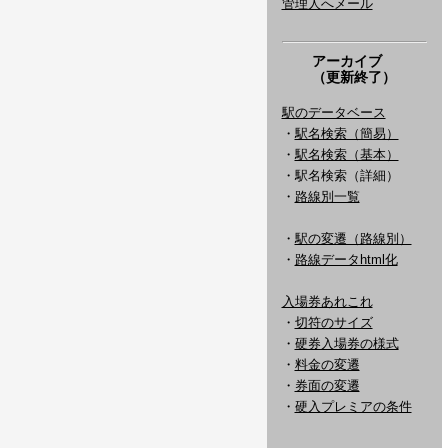
管理人へメール
アーカイブ
（更新終了）
駅のデータベース
・
駅名検索（簡易）
・
駅名検索（基本）
・駅名検索（詳細）
・
路線別一覧
・
駅の変遷（路線別）
・
路線データhtml化
入場券あれこれ
・
切符のサイズ
・
硬券入場券の様式
・
料金の変遷
・
券面の変遷
・
硬入プレミアの条件