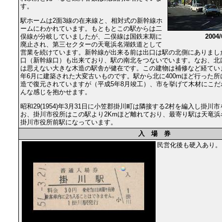
す。
駅ホームは2面3線の在来線と、相対式の新幹線ホ
ームにわかれています。もともとこの駅からは二
俣線が分岐していましたが、二俣線は国鉄末期に
2004
廃止され、第三セクターの天竜浜名湖鉄道として
営業を続けています。新幹線が出来る前は出口は駅の北側にありまし
口（新幹線口）も出来ており、駅の南北をつないでいます。なお、北
は思えない大きな木造の駅舎が健在です。この建物は補修など経ていますが
年6月に建築された大変古いものです。駅から北に400mほど行った
造で復元されていますが（平成5年8月竣工）、市を挙げて木材にこだ
んな感じを抱かせます。
昭和29(1954)年3月31日に小笠郡掛川町は隣接する2村を編入し掛
お、掛川市役所はこの駅より2Kmほど離れており、最寄り駅は天竜浜
掛川市役所前駅になっています。
入 場 券
民営化後も硬入あり。