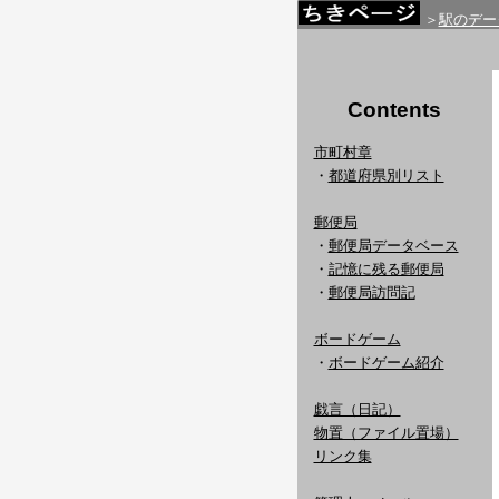
＞
駅のデー
Contents
市町村章
・
都道府県別リスト
郵便局
・
郵便局データベース
・
記憶に残る郵便局
・
郵便局訪問記
ボードゲーム
・
ボードゲーム紹介
戯言（日記）
物置（ファイル置場）
リンク集