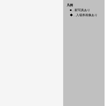
凡例
■…駅写真あり
◆…入場券画像あり