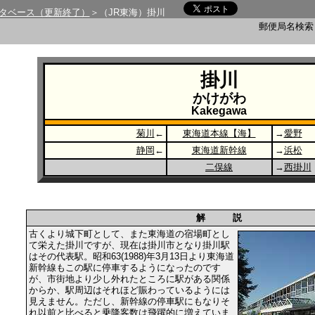
タベース（更新終了）
＞（JR東海）掛川
郵便局名検
掛川
かけがわ
Kakegawa
菊川
←
東海道本線【海】
→
愛野
静岡
←
東海道新幹線
→
浜松
二俣線
→
西掛川
解 説
古くより城下町として、また東海道の宿場町とし
て栄えた掛川ですが、現在は掛川市となり掛川駅
はその代表駅。昭和63(1988)年3月13日より東海道
新幹線もこの駅に停車するようになったのです
が、市街地より少し外れたところに駅がある関係
からか、駅周辺はそれほど賑わっているようには
見えません。ただし、新幹線の停車駅にもなりそ
れ以前と比べると乗降客数は飛躍的に増えていま