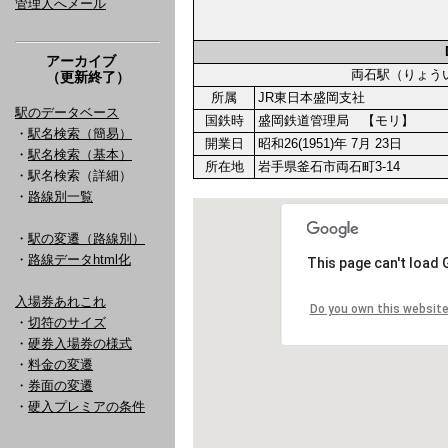
管理人へメール
アーカイブ
両石駅（りょ
（更新終了）
所属
JR東日本盛岡支社
駅のデータベース
国鉄時
盛岡鉄道管理局 【モリ】
・
駅名検索（簡易）
開業日
昭和26(1951)年 7月 23日
・
駅名検索（基本）
所在地
岩手県釜石市両石町3-14
・駅名検索（詳細）
・
路線別一覧
・
駅の変遷（路線別）
・
路線データhtml化
入場券あれこれ
・
切符のサイズ
・
硬券入場券の様式
・
料金の変遷
・
券面の変遷
・
硬入プレミアの条件