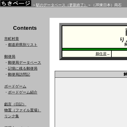
＞
駅のデータベース（更新終了）
＞（JR東日本）両石
Contents
市町村章
り
R
・
都道府県別リスト
鵜住居
←
郵便局
・
郵便局データベース
・
記憶に残る郵便局
・
郵便局訪問記
ボードゲーム
・
ボードゲーム紹介
戯言（日記）
物置（ファイル置場）
リンク集