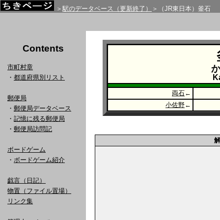
＞
駅のデータベース（更新終了）
＞（JR東日本）釜石
Contents
市町村章
K
・
都道府県別リスト
両石
←
郵便局
小佐野
←
・
郵便局データベース
・
記憶に残る郵便局
・
郵便局訪問記
ボードゲーム
・
ボードゲーム紹介
戯言（日記）
物置（ファイル置場）
リンク集