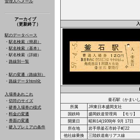
管理人へメール
アーカイブ
（更新終了）
駅のデータベース
・
駅名検索（簡易）
・
駅名検索（基本）
・駅名検索（詳細）
・
路線別一覧
・
駅の変遷（路線別）
・
路線データhtml化
入場券あれこれ
釜石駅（かま
・
切符のサイズ
所属
JR東日本盛岡支社
・
硬券入場券の様式
・
料金の変遷
国鉄時
盛岡鉄道管理局 【モリ】
・
券面の変遷
開業日
昭和14(1939)年 9月 17日
・
硬入プレミアの条件
所在地
岩手県釜石市鈴子町22
他社線乗換
三陸鉄道南リアス線