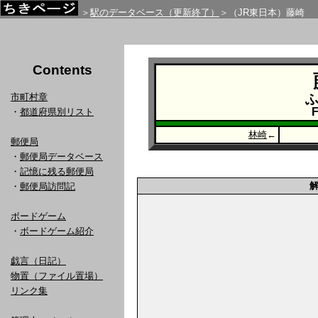
＞
駅のデータベース（更新終了）
＞（JR東日本）藤崎
Contents
市町村章
F
・
都道府県別リスト
林崎
←
郵便局
・
郵便局データベース
・
記憶に残る郵便局
・
郵便局訪問記
ボードゲーム
・
ボードゲーム紹介
戯言（日記）
物置（ファイル置場）
リンク集