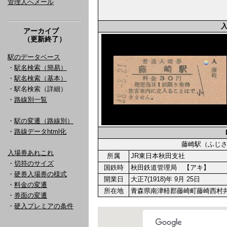
管理人へメール
アーカイブ
（更新終了）
駅のデータベース
・
駅名検索（簡易）
・
駅名検索（基本）
・駅名検索（詳細）
・
路線別一覧
・
駅の変遷（路線別）
・
路線データhtml化
藤崎駅（ふじ
入場券あれこれ
所属
JR東日本秋田支社
・
切符のサイズ
国鉄時
秋田鉄道管理局 【アキ】
・
硬券入場券の様式
開業日
大正7(1918)年 9月 25日
・
料金の変遷
所在地
青森県南津軽郡藤崎町藤崎西村井
・
券面の変遷
・
硬入プレミアの条件