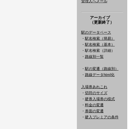
管理人へメール
アーカイブ
（更新終了）
駅のデータベース
・
駅名検索（簡易）
・
駅名検索（基本）
・駅名検索（詳細）
・
路線別一覧
・
駅の変遷（路線別）
・
路線データhtml化
入場券あれこれ
・
切符のサイズ
・
硬券入場券の様式
・
料金の変遷
・
券面の変遷
・
硬入プレミアの条件