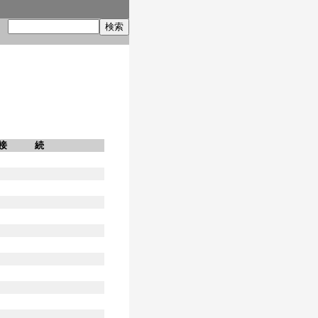
索
接 続