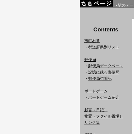
＞
駅のデー
Contents
市町村章
・
都道府県別リスト
郵便局
・
郵便局データベース
・
記憶に残る郵便局
・
郵便局訪問記
ボードゲーム
・
ボードゲーム紹介
戯言（日記）
物置（ファイル置場）
リンク集