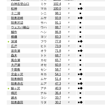
白神岳登山口
ミケ
102.4
〃
■
松神
マカ
100.0
〃
■
◆
十二湖
シニ
98.1
〃
■
陸奥岩崎
ムサ
93.8
〃
■
◆
陸奥沢辺
サハ
91.1
〃
■
ウェスパ椿山
ウハ
88.7
〃
■
艫作
ヘシ
86.8
〃
■
横磯
ヨソ
83.3
〃
■
●
深浦
フウ
77.8
〃
■
◆
広戸
ヒト
73.9
〃
■
追良瀬
オラ
71.8
〃
■
◆
驫木
トト
68.7
〃
■
風合瀬
カセ
65.7
〃
■
大戸瀬
オセ
60.8
〃
■
千畳敷
セン
58.7
〃
■
北金ヶ沢
キカ
54.1
〃
■
◆
陸奥柳田
ムヤ
51.4
〃
■
陸奥赤石
ムア
47.3
〃
■
◆
●
鰺ヶ沢
アチ
40.9
〃
■
◆
鳴沢
ナル
36.4
〃
■
越水
コシ
33.7
〃
■
陸奥森田
リタ
30.2
〃
■
◆