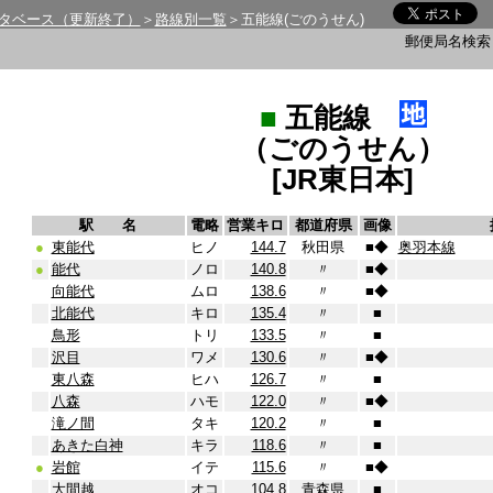
タベース（更新終了）
＞
路線別一覧
＞五能線(ごのうせん)
郵便局名検
■
五能線
（ごのうせん）
[JR東日本]
駅 名
電略
営業キロ
都道府県
画像
●
東能代
ヒノ
144.7
秋田県
■
◆
奥羽本線
●
能代
ノロ
140.8
〃
■
◆
向能代
ムロ
138.6
〃
■
◆
北能代
キロ
135.4
〃
■
鳥形
トリ
133.5
〃
■
沢目
ワメ
130.6
〃
■
◆
東八森
ヒハ
126.7
〃
■
八森
ハモ
122.0
〃
■
◆
滝ノ間
タキ
120.2
〃
■
あきた白神
キラ
118.6
〃
■
●
岩館
イテ
115.6
〃
■
◆
大間越
オコ
104.8
青森県
■