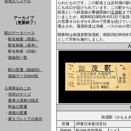
管理人へメール
られたものです。この駅舎とは反対側の駅
にも出口が設けられています。この駅から
鉄道という鉄道線が磐越西線の
五泉駅
まで
いましたが、昭和60(1985)年4月1日
アーカイブ
の営業キロわずか4.2Kmで営業を続けていま
（更新終了）
廃止され、蒲原鉄道は消滅、バスのみの営
駅のデータベース
開業時は南蒲原郡加茂町。昭和29(1954
・
駅名検索（簡易）
として市制を施行しました。
・
駅名検索（基本）
・駅名検索（詳細）
・
路線別一覧
・
駅の変遷（路線別）
・
路線データhtml化
入場券あれこれ
・
切符のサイズ
・
硬券入場券の様式
・
料金の変遷
・
券面の変遷
加茂駅（かも
・
硬入プレミアの条件
所属
JR東日本新潟支社
国鉄時
新潟鉄道管理局 【ニイ】