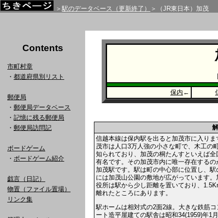
＞
駅のデータベース（更新終了）
＞（JR東日本）加茂
Contents
市町村章
・
都道府県別リスト
保内
←
郵便局
・
郵便局データベース
・
記憶に残る郵便局
・
郵便局訪問記
信越本線は保内駅を出ると加茂市に入りま
茂市は人口3万人強の小さな町で、木工の
ボードゲーム
知られており、加茂の桐たんすといえば全
・
ボードゲーム紹介
有名です。その加茂市内に唯一存在するの
加茂駅です。駅は町の中心部に位置し、駅
には加茂山公園の敷地が広がっています。
戯言（日記）
役所は駅から少し距離を置いており、1.5K
物置（ファイル置場）
離れたところにあります。
リンク集
駅ホームは相対式の2面2線。大きな鉄筋コ
ート造平屋建ての駅舎は昭和34(1959)年1