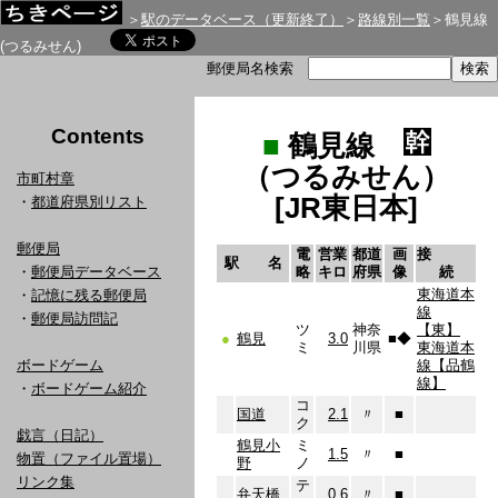
＞
駅のデータベース（更新終了）
＞
路線別一覧
＞鶴見線
(つるみせん)
郵便局名検索
Contents
■
鶴見線
（つるみせん）
市町村章
[JR東日本]
・
都道府県別リスト
郵便局
電
営業
都道
画
接
駅 名
・
郵便局データベース
略
キロ
府県
像
続
東海道本
・
記憶に残る郵便局
線
・
郵便局訪問記
ツ
神奈
【東】
●
鶴見
3.0
■
◆
ミ
川県
東海道本
ボードゲーム
線【品鶴
線】
・
ボードゲーム紹介
コ
国道
2.1
〃
■
ク
戯言（日記）
鶴見小
ミ
1.5
〃
■
物置（ファイル置場）
野
ノ
リンク集
テ
弁天橋
0.6
〃
■