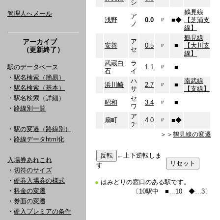
シ
鶴見線
管理人へメール
ア
浅野
0.0
〃
■
◆
【芝浦支
ノ
線】
鶴見線
アーカイブ
ア
安善
0.5
〃
■
【大川支
（更新終了）
セ
線】
武蔵白
ラ
駅のデータベース
1.1
〃
■
石
イ
・
駅名検索（簡易）
ハ
南武線
浜川崎
2.7
〃
■
・
駅名検索（基本）
サ
【支線】
・駅名検索（詳細）
セ
昭和
3.4
〃
■
ワ
・
路線別一覧
ア
扇町
4.0
〃
■
◆
チ
・
駅の変遷（路線別）
＞＞
鶴見線の変遷
・
路線データhtml化
←上下逆転しま
入場券あれこれ
す
・
切符のサイズ
・
硬券入場券の様式
●
はみどりの窓口のある駅です。
・
料金の変遷
〔10駅中 ■…10 ◆…3〕
・
券面の変遷
・
硬入プレミアの条件