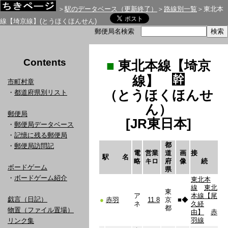
＞
駅のデータベース（更新終了）
＞
路線別一覧
＞東北本
線【埼京線】(とうほくほんせん)
郵便局名検索
Contents
■
東北本線【埼京
線】
市町村章
（とうほくほんせ
・
都道府県別リスト
ん）
郵便局
[JR東日本]
・
郵便局データベース
・
記憶に残る郵便局
都
・
郵便局訪問記
電
営業
道
画
接
駅 名
略
キロ
府
像
続
ボードゲーム
県
・
ボードゲーム紹介
東北本
線
東北
東
ア
本線【尾
戯言（日記）
●
赤羽
11.8
京
■
◆
ネ
久経
都
物置（ファイル置場）
由】
赤
羽線
リンク集