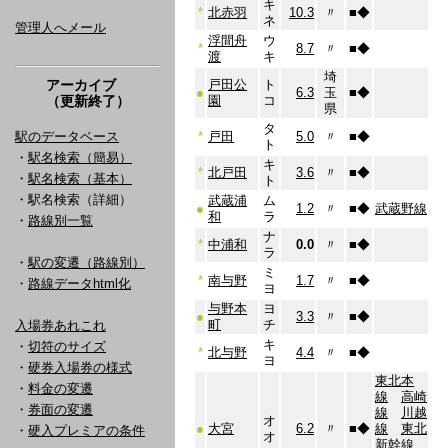
キ
*
北赤羽
10.3
〃
■
◆
ネ
管理人へメール
浮間舟
ウ
*
8.7
〃
■
◆
渡
キ
埼
アーカイブ
戸田公
ト
●
6.3
玉
■
◆
（更新終了）
園
コ
県
タ
駅のデータベース
*
戸田
5.0
〃
■
◆
ト
・
駅名検索（簡易）
キ
*
北戸田
3.6
〃
■
◆
・
駅名検索（基本）
ト
・駅名検索（詳細）
武蔵浦
ム
●
1.2
〃
■
◆
武蔵野線
和
ラ
・
路線別一覧
ナ
*
中浦和
0.0
〃
■
◆
ラ
・
駅の変遷（路線別）
ミ
*
南与野
1.7
〃
■
◆
・
路線データhtml化
ヨ
与野本
ヨ
●
3.3
〃
■
◆
町
チ
入場券あれこれ
キ
・
切符のサイズ
*
北与野
4.4
〃
■
◆
ヨ
・
硬券入場券の様式
東北本
・
料金の変遷
線
高崎
・
券面の変遷
線
川越
オ
●
大宮
6.2
〃
■
◆
線
東北
・
硬入プレミアの条件
オ
新幹線