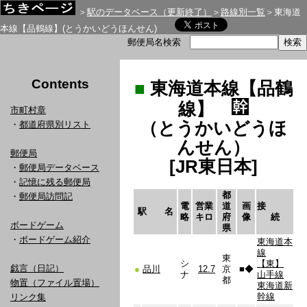
＞
駅のデータベース（更新終了）
＞
路線別一覧
＞東海道
本線【品鶴線】(とうかいどうほんせん)
郵便局名検索
Contents
■
東海道本線【品鶴
線】
市町村章
（とうかいどうほ
・
都道府県別リスト
んせん）
郵便局
[JR東日本]
・
郵便局データベース
・
記憶に残る郵便局
都
・
郵便局訪問記
電
営業
道
画
接
駅 名
略
キロ
府
像
続
ボードゲーム
県
・
ボードゲーム紹介
東海道本
線
東
シ
【東】
戯言（日記）
●
品川
12.7
京
■
◆
ナ
山手線
都
物置（ファイル置場）
東海道新
幹線
リンク集