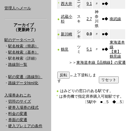
ニ
*
西大井
9.1
〃
■
◆
イ
管理人へメール
神
武蔵小
ス
奈
●
2.7
■
◆
南武線
杉
キ
川
アーカイブ
県
（更新終了）
シ
●
新川崎
0.0
〃
■
◆
キ
駅のデータベース
東海道本
・
駅名検索（簡易）
ツ
線
●
鶴見
5.1
〃
■
◆
ミ
【東】
・
駅名検索（基本）
鶴見線
・駅名検索（詳細）
＞＞
東海道本線【品鶴線】の変遷
・
路線別一覧
←上下逆転しま
・
駅の変遷（路線別）
す
・
路線データhtml化
●
はみどりの窓口のある駅です。
入場券あれこれ
*
は券売機で指定席券購入可能駅です。
・
切符のサイズ
〔5駅中 ■…5 ◆…5〕
・
硬券入場券の様式
・
料金の変遷
・
券面の変遷
・
硬入プレミアの条件