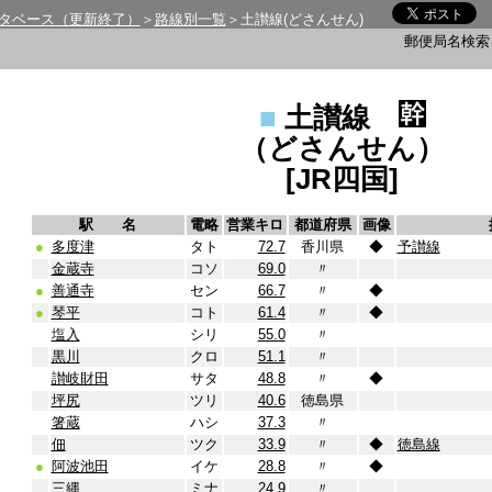
タベース（更新終了）
＞
路線別一覧
＞土讃線(どさんせん)
郵便局名検
■
土讃線
（どさんせん）
[JR四国]
駅 名
電略
営業キロ
都道府県
画像
●
多度津
タト
72.7
香川県
◆
予讃線
金蔵寺
コソ
69.0
〃
●
善通寺
セン
66.7
〃
◆
●
琴平
コト
61.4
〃
◆
塩入
シリ
55.0
〃
黒川
クロ
51.1
〃
讃岐財田
サタ
48.8
〃
◆
坪尻
ツリ
40.6
徳島県
箸蔵
ハシ
37.3
〃
佃
ツク
33.9
〃
◆
徳島線
●
阿波池田
イケ
28.8
〃
◆
三縄
ミナ
24.9
〃