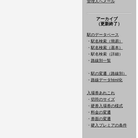
管理人へメール
アーカイブ
（更新終了）
駅のデータベース
・
駅名検索（簡易）
・
駅名検索（基本）
・駅名検索（詳細）
・
路線別一覧
・
駅の変遷（路線別）
・
路線データhtml化
入場券あれこれ
・
切符のサイズ
・
硬券入場券の様式
・
料金の変遷
・
券面の変遷
・
硬入プレミアの条件