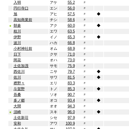
入明
アケ
55.2
〃
円行寺口
エン
56.0
〃
旭
アヒ
57.5
〃
◆
高知商業前
チシ
58.6
〃
●
朝倉
アク
60.0
〃
◆
枝川
エワ
63.5
〃
伊野
イノ
65.3
〃
◆
波川
ハカ
66.8
〃
小村神社前
オム
68.9
〃
日下
クサ
71.0
〃
岡花
オハ
73.0
〃
土佐加茂
サモ
75.9
〃
西佐川
ニサ
79.7
〃
◆
佐川
サワ
81.5
〃
◆
襟野々
エリ
83.3
〃
斗賀野
トノ
85.3
〃
◆
吾桑
ソオ
90.7
〃
多ノ郷
オコ
93.4
〃
◆
大間
オオ
94.3
〃
●
須崎
スキ
96.0
〃
◆
土佐新荘
シセ
97.9
〃
安和
アワ
100.9
〃