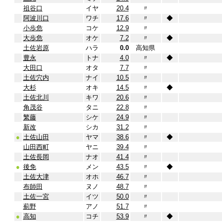
祖谷口
イヤ
20.4
〃
阿波川口
ワチ
17.6
〃
◆
小歩危
コケ
12.9
〃
大歩危
オケ
7.2
〃
◆
土佐岩原
ハラ
0.0
高知県
豊永
トナ
4.0
〃
◆
大田口
オタ
7.7
〃
土佐穴内
ナイ
10.5
〃
大杉
オキ
14.5
〃
◆
土佐北川
キワ
20.6
〃
角茂谷
タニ
22.8
〃
繁藤
シケ
24.9
〃
新改
シカ
31.2
〃
●
土佐山田
ヤマ
38.6
〃
◆
山田西町
ヤニ
39.4
〃
土佐長岡
ナオ
41.4
〃
●
後免
メン
43.5
〃
◆
土佐大津
オホ
46.7
〃
布師田
ヌノ
48.7
〃
土佐一宮
イツ
50.0
〃
薊野
アノ
51.7
〃
●
高知
コチ
53.9
〃
◆