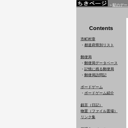
＞
駅のデー
Contents
市町村章
・
都道府県別リスト
郵便局
・
郵便局データベース
・
記憶に残る郵便局
・
郵便局訪問記
ボードゲーム
・
ボードゲーム紹介
戯言（日記）
物置（ファイル置場）
リンク集