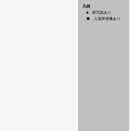
凡例
■…駅写真あり
◆…入場券画像あり