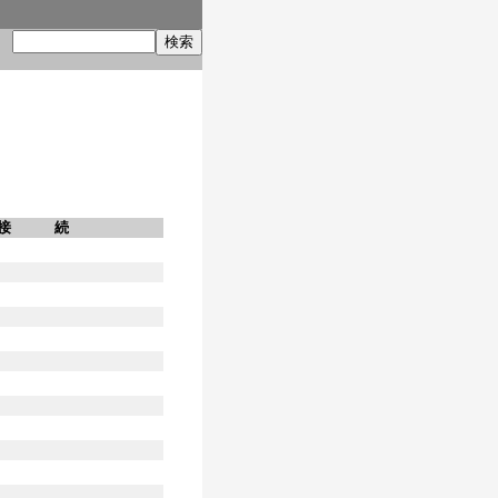
索
接 続