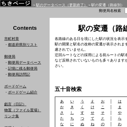
＞
駅のデータベース（更新終了）
＞駅の変遷（路線別）
郵便局名検索
駅の変遷（路
Contents
市町村章
各路線のある日を境にした駅の状況を表示
駅の開業と駅名の改称の変遷が表示されま
・
都道府県別リスト
慮されていません。
迂回ルートなどの採用による前ルートの駅
郵便局
など反映されていないものも多々あります
・
郵便局データベース
さい。
・
記憶に残る郵便局
・
郵便局訪問記
ボードゲーム
五十音検索
・
ボードゲーム紹介
あ
い
う
え
お
│
は
戯言（日記）
か
き
く
け
こ
│
ま
物置（ファイル置場）
さ
し
す
せ
そ
│
や
リンク集
た
ち
つ
て
と
│
ら
な
に
ぬ
ね
の
│
わ