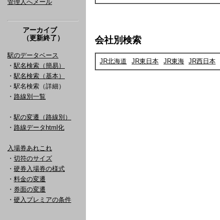
管理人へメール
アーカイブ
（更新終了）
会社別検索
駅のデータベース
JR北海道
JR東日本
JR東海
JR西日本
・
駅名検索（簡易）
・
駅名検索（基本）
・駅名検索（詳細）
・
路線別一覧
・
駅の変遷（路線別）
・
路線データhtml化
入場券あれこれ
・
切符のサイズ
・
硬券入場券の様式
・
料金の変遷
・
券面の変遷
・
硬入プレミアの条件