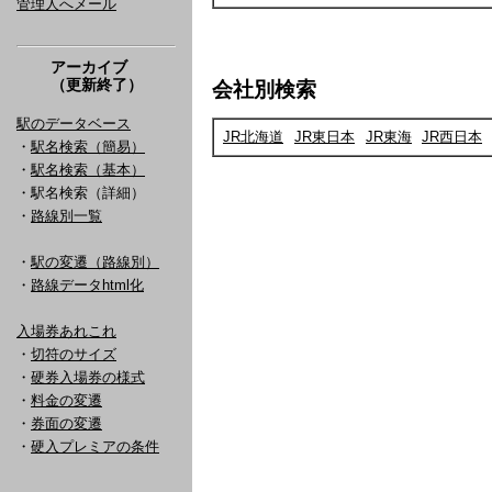
管理人へメール
アーカイブ
（更新終了）
会社別検索
駅のデータベース
JR北海道
JR東日本
JR東海
JR西日本
・
駅名検索（簡易）
・
駅名検索（基本）
・駅名検索（詳細）
・
路線別一覧
・
駅の変遷（路線別）
・
路線データhtml化
入場券あれこれ
・
切符のサイズ
・
硬券入場券の様式
・
料金の変遷
・
券面の変遷
・
硬入プレミアの条件