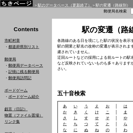
＞
駅のデータベース（更新終了）
＞駅の変遷（路線別）
郵便局名検索
駅の変遷（路
Contents
市町村章
各路線のある日を境にした駅の状況を表示
駅の開業と駅名の改称の変遷が表示されま
・
都道府県別リスト
慮されていません。
迂回ルートなどの採用による前ルートの駅
郵便局
など反映されていないものも多々あります
・
郵便局データベース
さい。
・
記憶に残る郵便局
・
郵便局訪問記
ボードゲーム
五十音検索
・
ボードゲーム紹介
あ
い
う
え
お
│
は
戯言（日記）
か
き
く
け
こ
│
ま
物置（ファイル置場）
さ
し
す
せ
そ
│
や
リンク集
た
ち
つ
て
と
│
ら
な
に
ぬ
ね
の
│
わ