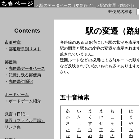
＞
駅のデータベース（更新終了）
＞駅の変遷（路線別）
郵便局名検索
駅の変遷（路
Contents
市町村章
各路線のある日を境にした駅の状況を表示
駅の開業と駅名の改称の変遷が表示されま
・
都道府県別リスト
慮されていません。
迂回ルートなどの採用による前ルートの駅
郵便局
など反映されていないものも多々あります
・
郵便局データベース
さい。
・
記憶に残る郵便局
・
郵便局訪問記
ボードゲーム
五十音検索
・
ボードゲーム紹介
あ
い
う
え
お
│
は
戯言（日記）
か
き
く
け
こ
│
ま
物置（ファイル置場）
さ
し
す
せ
そ
│
や
リンク集
た
ち
つ
て
と
│
ら
な
に
ぬ
ね
の
│
わ