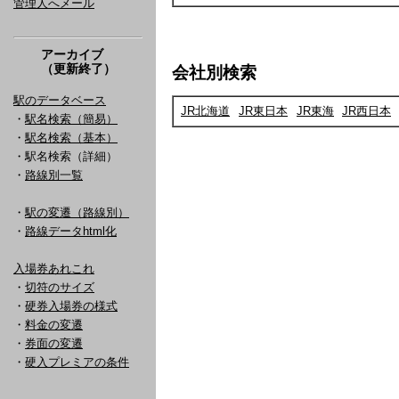
管理人へメール
アーカイブ
（更新終了）
会社別検索
駅のデータベース
JR北海道
JR東日本
JR東海
JR西日本
・
駅名検索（簡易）
・
駅名検索（基本）
・駅名検索（詳細）
・
路線別一覧
・
駅の変遷（路線別）
・
路線データhtml化
入場券あれこれ
・
切符のサイズ
・
硬券入場券の様式
・
料金の変遷
・
券面の変遷
・
硬入プレミアの条件