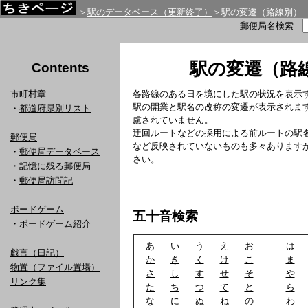
＞
駅のデータベース（更新終了）
＞駅の変遷（路線別）
郵便局名検索
駅の変遷（路
Contents
市町村章
各路線のある日を境にした駅の状況を表示
駅の開業と駅名の改称の変遷が表示されま
・
都道府県別リスト
慮されていません。
迂回ルートなどの採用による前ルートの駅
郵便局
など反映されていないものも多々あります
・
郵便局データベース
さい。
・
記憶に残る郵便局
・
郵便局訪問記
ボードゲーム
五十音検索
・
ボードゲーム紹介
あ
い
う
え
お
│
は
戯言（日記）
か
き
く
け
こ
│
ま
物置（ファイル置場）
さ
し
す
せ
そ
│
や
リンク集
た
ち
つ
て
と
│
ら
な
に
ぬ
ね
の
│
わ