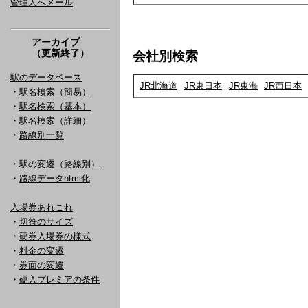
管理人へメール
アーカイブ
（更新終了）
会社別検索
駅のデータベース
JR北海道
JR東日本
JR東海
JR西日本
・
駅名検索（簡易）
・
駅名検索（基本）
・駅名検索（詳細）
・
路線別一覧
・
駅の変遷（路線別）
・
路線データhtml化
入場券あれこれ
・
切符のサイズ
・
硬券入場券の様式
・
料金の変遷
・
券面の変遷
・
硬入プレミアの条件