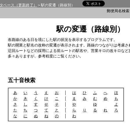
タベース（更新終了）
＞駅の変遷（路線別）
郵便局名検
駅の変遷（路線別）
各路線のある日を境にした駅の状況を表示するプログラムです。
駅の開業と駅名の改称の変遷が表示されます。路線のつながりは考慮さ
迂回ルートなどの採用による前ルートの駅名や、営業キロの改キロなど
多々ありますが、参考程度にご覧ください。
五十音検索
あ
い
う
え
お
│
は
ひ
ふ
へ
ほ
か
き
く
け
こ
│
ま
み
む
め
も
さ
し
す
せ
そ
│
や
ゆ
よ
た
ち
つ
て
と
│
ら
り
る
れ
ろ
な
に
ぬ
ね
の
│
わ