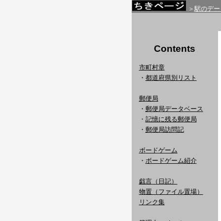
＞
駅のデー
Contents
市町村章
・
都道府県別リスト
郵便局
・
郵便局データベース
・
記憶に残る郵便局
・
郵便局訪問記
ボードゲーム
・
ボードゲーム紹介
戯言（日記）
物置（ファイル置場）
リンク集