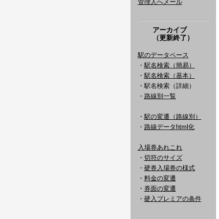
管理人へメール
アーカイブ
（更新終了）
駅のデータベース
・
駅名検索（簡易）
・
駅名検索（基本）
・駅名検索（詳細）
・
路線別一覧
・
駅の変遷（路線別）
・
路線データhtml化
入場券あれこれ
・
切符のサイズ
・
硬券入場券の様式
・
料金の変遷
・
券面の変遷
・
硬入プレミアの条件