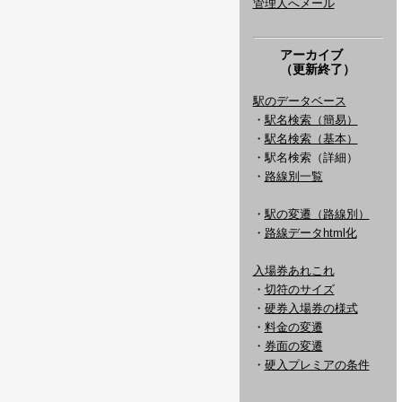
管理人へメール
アーカイブ
（更新終了）
駅のデータベース
・
駅名検索（簡易）
・
駅名検索（基本）
・駅名検索（詳細）
・
路線別一覧
・
駅の変遷（路線別）
・
路線データhtml化
入場券あれこれ
・
切符のサイズ
・
硬券入場券の様式
・
料金の変遷
・
券面の変遷
・
硬入プレミアの条件