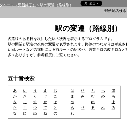
タベース（更新終了）
＞駅の変遷（路線別）
郵便局名検
駅の変遷（路線別）
各路線のある日を境にした駅の状況を表示するプログラムです。
駅の開業と駅名の改称の変遷が表示されます。路線のつながりは考慮さ
迂回ルートなどの採用による前ルートの駅名や、営業キロの改キロなど
多々ありますが、参考程度にご覧ください。
五十音検索
あ
い
う
え
お
│
は
ひ
ふ
へ
ほ
か
き
く
け
こ
│
ま
み
む
め
も
さ
し
す
せ
そ
│
や
ゆ
よ
た
ち
つ
て
と
│
ら
り
る
れ
ろ
な
に
ぬ
ね
の
│
わ