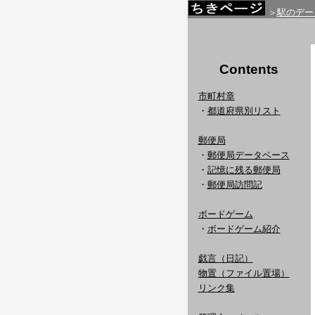
＞
駅のデー
Contents
市町村章
・
都道府県別リスト
郵便局
・
郵便局データベース
・
記憶に残る郵便局
・
郵便局訪問記
ボードゲーム
・
ボードゲーム紹介
戯言（日記）
物置（ファイル置場）
リンク集