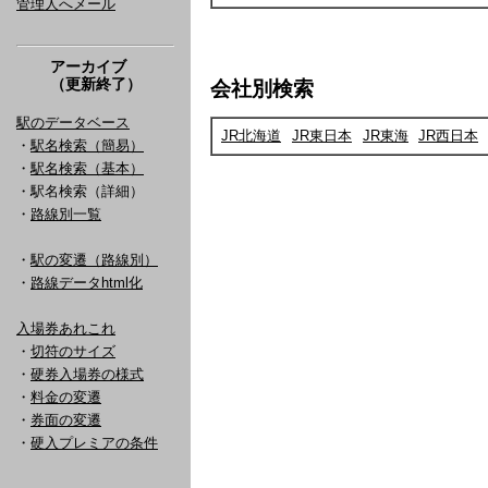
管理人へメール
アーカイブ
（更新終了）
会社別検索
駅のデータベース
JR北海道
JR東日本
JR東海
JR西日本
・
駅名検索（簡易）
・
駅名検索（基本）
・駅名検索（詳細）
・
路線別一覧
・
駅の変遷（路線別）
・
路線データhtml化
入場券あれこれ
・
切符のサイズ
・
硬券入場券の様式
・
料金の変遷
・
券面の変遷
・
硬入プレミアの条件