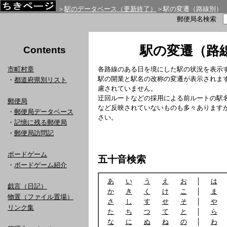
＞
駅のデータベース（更新終了）
＞駅の変遷（路線別）
郵便局名検索
駅の変遷（路
Contents
市町村章
各路線のある日を境にした駅の状況を表示
駅の開業と駅名の改称の変遷が表示されま
・
都道府県別リスト
慮されていません。
迂回ルートなどの採用による前ルートの駅
郵便局
など反映されていないものも多々あります
・
郵便局データベース
さい。
・
記憶に残る郵便局
・
郵便局訪問記
ボードゲーム
五十音検索
・
ボードゲーム紹介
あ
い
う
え
お
│
は
戯言（日記）
か
き
く
け
こ
│
ま
物置（ファイル置場）
さ
し
す
せ
そ
│
や
リンク集
た
ち
つ
て
と
│
ら
な
に
ぬ
ね
の
│
わ