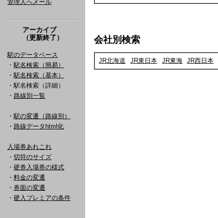
管理人へメール
アーカイブ
（更新終了）
会社別検索
駅のデータベース
JR北海道
JR東日本
JR東海
JR西日本
・
駅名検索（簡易）
・
駅名検索（基本）
・駅名検索（詳細）
・
路線別一覧
・
駅の変遷（路線別）
・
路線データhtml化
入場券あれこれ
・
切符のサイズ
・
硬券入場券の様式
・
料金の変遷
・
券面の変遷
・
硬入プレミアの条件