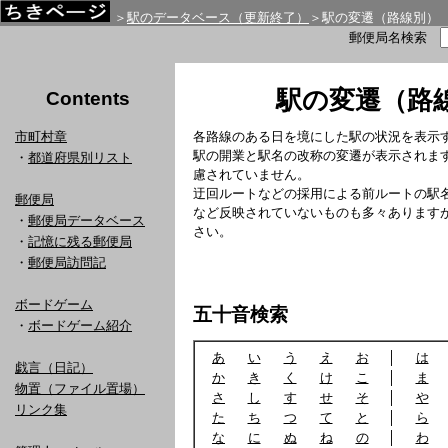
＞
駅のデータベース（更新終了）
＞駅の変遷（路線別）
郵便局名検索
駅の変遷（路
Contents
市町村章
各路線のある日を境にした駅の状況を表示
駅の開業と駅名の改称の変遷が表示されま
・
都道府県別リスト
慮されていません。
迂回ルートなどの採用による前ルートの駅
郵便局
など反映されていないものも多々あります
・
郵便局データベース
さい。
・
記憶に残る郵便局
・
郵便局訪問記
ボードゲーム
五十音検索
・
ボードゲーム紹介
あ
い
う
え
お
│
は
戯言（日記）
か
き
く
け
こ
│
ま
物置（ファイル置場）
さ
し
す
せ
そ
│
や
リンク集
た
ち
つ
て
と
│
ら
な
に
ぬ
ね
の
│
わ