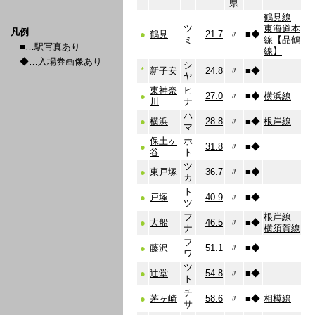
県
鶴見線
ツ
東海道本
凡例
●
鶴見
21.7
〃
■
◆
ミ
線【品鶴
■…駅写真あり
線】
◆…入場券画像あり
シ
*
新子安
24.8
〃
■
◆
ヤ
東神奈
ヒ
●
27.0
〃
■
◆
横浜線
川
ナ
ハ
●
横浜
28.8
〃
■
◆
根岸線
マ
保土ヶ
ホ
●
31.8
〃
■
◆
谷
ト
ツ
●
東戸塚
36.7
〃
■
◆
カ
ト
●
戸塚
40.9
〃
■
◆
ツ
フ
根岸線
●
大船
46.5
〃
■
◆
ナ
横須賀線
フ
●
藤沢
51.1
〃
■
◆
ワ
ツ
●
辻堂
54.8
〃
■
◆
ト
チ
●
茅ヶ崎
58.6
〃
■
◆
相模線
サ