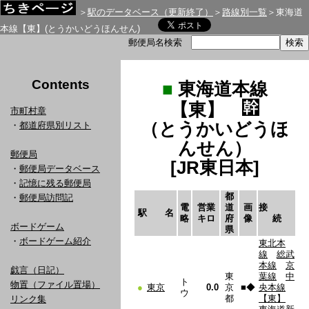
＞
駅のデータベース（更新終了）
＞
路線別一覧
＞東海道
本線【東】(とうかいどうほんせん)
郵便局名検索
Contents
■
東海道本線
【東】
市町村章
（とうかいどうほ
・
都道府県別リスト
んせん）
郵便局
[JR東日本]
・
郵便局データベース
・
記憶に残る郵便局
都
・
郵便局訪問記
電
営業
道
画
接
駅 名
略
キロ
府
像
続
ボードゲーム
県
・
ボードゲーム紹介
東北本
線
総武
本線
京
戯言（日記）
東
葉線
中
ト
物置（ファイル置場）
●
東京
0.0
京
■
◆
央本線
ウ
都
【東】
リンク集