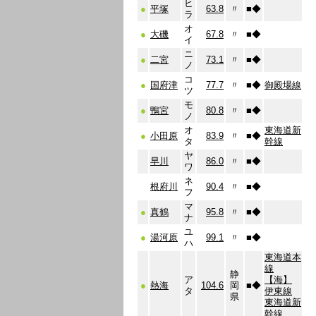
ヒ
●
平塚
63.8
〃
■
◆
ラ
オ
●
大磯
67.8
〃
■
◆
イ
ニ
●
二宮
73.1
〃
■
◆
ノ
コ
●
国府津
77.7
〃
■
◆
御殿場線
ツ
モ
●
鴨宮
80.8
〃
■
◆
ノ
オ
東海道新
●
小田原
83.9
〃
■
◆
タ
幹線
ヤ
早川
86.0
〃
■
◆
ワ
ネ
根府川
90.4
〃
■
◆
フ
マ
●
真鶴
95.8
〃
■
◆
ナ
ユ
●
湯河原
99.1
〃
■
◆
ハ
東海道本
線
静
ア
【海】
●
熱海
104.6
岡
■
◆
タ
伊東線
県
東海道新
幹線