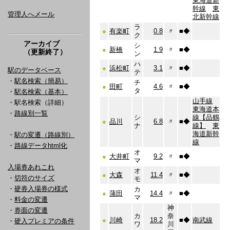
東海道新
幹線
東
管理人へメール
北新幹線
ラ
●
有楽町
0.8
〃
■
◆
ク
アーカイブ
シ
●
新橋
1.9
〃
■
◆
（更新終了）
ン
ハ
●
浜松町
3.1
〃
■
◆
駅のデータベース
テ
・
駅名検索（簡易）
チ
●
田町
4.6
〃
■
◆
タ
・
駅名検索（基本）
山手線
・駅名検索（詳細）
東海道本
・
路線別一覧
シ
線【品鶴
●
品川
6.8
〃
■
◆
ナ
線】
東
海道新幹
・
駅の変遷（路線別）
線
・
路線データhtml化
オ
●
大井町
9.2
〃
■
◆
マ
入場券あれこれ
オ
●
大森
11.4
〃
■
◆
・
切符のサイズ
モ
・
硬券入場券の様式
カ
●
蒲田
14.4
〃
■
◆
マ
・
料金の変遷
神
・
券面の変遷
カ
奈
●
川崎
18.2
■
◆
南武線
・
硬入プレミアの条件
ワ
川