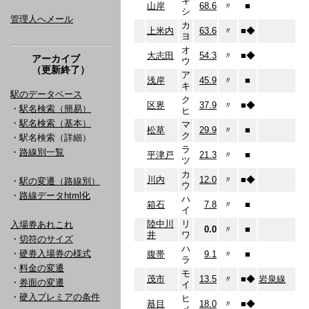
キ
山岸
68.6
〃
■
シ
管理人へメール
カ
上米内
63.6
〃
■
◆
ヨ
オ
大志田
54.3
〃
■
◆
アーカイブ
ウ
（更新終了）
ア
浅岸
45.9
〃
■
キ
駅のデータベース
ク
区界
37.9
〃
■
◆
・
駅名検索（簡易）
ヒ
・
駅名検索（基本）
マ
松草
29.9
〃
■
ク
・駅名検索（詳細）
ラ
・
路線別一覧
平津戸
21.3
〃
■
ツ
カ
川内
12.0
〃
■
◆
・
駅の変遷（路線別）
ウ
・
路線データhtml化
ハ
箱石
7.8
〃
■
イ
陸中川
リ
入場券あれこれ
0.0
〃
■
井
ワ
・
切符のサイズ
ハ
・
硬券入場券の様式
腹帯
9.1
〃
■
ラ
・
料金の変遷
モ
茂市
13.5
〃
■
◆
岩泉線
・
券面の変遷
イ
・
硬入プレミアの条件
ヒ
蟇目
18.0
〃
■
◆