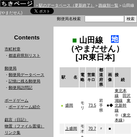
＞
駅のデータベース（更新終了）
＞
路線別一覧
＞山田線
(やまだせん)
郵便局名検索
Contents
■
山田線
（やまだせん）
市町村章
[JR東日本]
・
都道府県別リスト
郵便局
都
・
郵便局データベース
電
営業
道
画
接
駅 名
略
キロ
府
像
続
・
記憶に残る郵便局
県
・
郵便局訪問記
東北本
線
田沢
ボードゲーム
岩
湖線
東
モ
●
盛岡
73.5
手
■
◆
北新幹
・
ボードゲーム紹介
リ
県
線
※（
東北
戯言（日記）
本線
）
物置（ファイル置場）
モ
上盛岡
70.7
〃
■
オ
リンク集