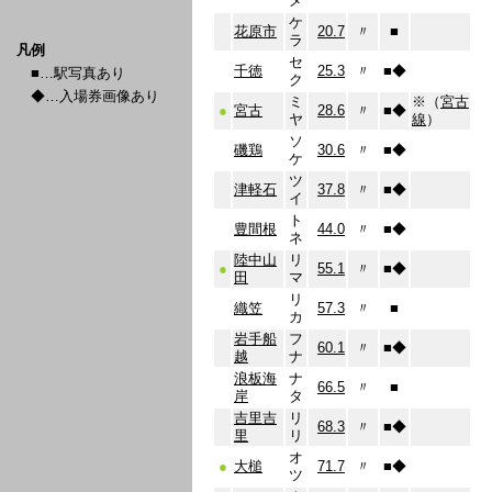
メ
ケ
花原市
20.7
〃
■
ラ
凡例
セ
千徳
25.3
〃
■
◆
■…駅写真あり
ク
◆…入場券画像あり
ミ
※（
宮古
●
宮古
28.6
〃
■
◆
ヤ
線
）
ソ
磯鶏
30.6
〃
■
◆
ケ
ツ
津軽石
37.8
〃
■
◆
イ
ト
豊間根
44.0
〃
■
◆
ネ
陸中山
リ
●
55.1
〃
■
◆
田
マ
リ
織笠
57.3
〃
■
カ
岩手船
フ
60.1
〃
■
◆
越
ナ
浪板海
ナ
66.5
〃
■
岸
タ
吉里吉
リ
68.3
〃
■
◆
里
リ
オ
●
大槌
71.7
〃
■
◆
ツ