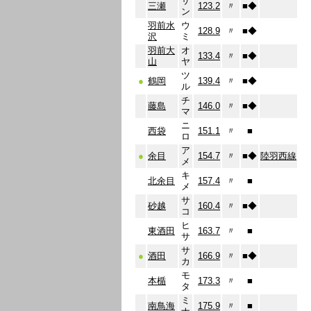
サ
三瀬
123.2
〃
■
◆
ン
羽前水
ウ
128.9
〃
■
◆
沢
ミ
羽前大
オ
133.4
〃
■
◆
山
ヤ
ツ
●
鶴岡
139.4
〃
■
◆
ル
チ
藤島
146.0
〃
■
◆
マ
ニ
西袋
151.1
〃
■
ロ
ア
●
余目
154.7
〃
■
◆
陸羽西線
メ
キ
北余目
157.4
〃
■
メ
サ
砂越
160.4
〃
■
◆
コ
ヒ
東酒田
163.7
〃
■
サ
サ
●
酒田
166.9
〃
■
◆
カ
モ
本楯
173.3
〃
■
タ
ミ
南鳥海
175.9
〃
■