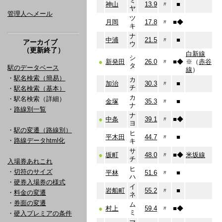
ミ
神山
13.9
〃
■
ヤ
管理人へメール
ツ
月岡
17.8
〃
■
◆
キ
ナ
中浦
21.5
〃
■
アーカイブ
ウ
（更新終了）
白新線
シ
●
新発田
26.0
〃
■
◆
※（
赤谷
タ
駅のデータベース
線
）
・
駅名検索（簡易）
カ
加治
30.3
〃
■
チ
・
駅名検索（基本）
カ
・駅名検索（詳細）
金塚
35.3
〃
■
ナ
・
路線別一覧
ナ
●
中条
39.1
〃
■
◆
ヨ
・
駅の変遷（路線別）
ヒ
平木田
44.7
〃
■
・
路線データhtml化
キ
サ
●
坂町
48.0
〃
■
◆
米坂線
チ
入場券あれこれ
ヒ
・
切符のサイズ
平林
51.6
〃
■
ハ
・
硬券入場券の様式
イ
岩船町
55.2
〃
■
・
料金の変遷
ネ
・
券面の変遷
ム
●
村上
59.4
〃
■
◆
ミ
・
硬入プレミアの条件