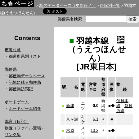
＞
駅のデータベース（更新終了）
＞
路線別一覧
＞羽越本
線(うえつほんせん)
郵便局名検索
Contents
■
羽越本線
（うえつほんせ
市町村章
ん）
・
都道府県別リスト
[JR東日本]
郵便局
・
郵便局データベース
都
・
記憶に残る郵便局
電
営業
道
画
接
駅 名
・
郵便局訪問記
略
キロ
府
像
続
県
新
信越本
ボードゲーム
ニ
●
新津
0.0
潟
■
◆
線
磐越
ツ
・
ボードゲーム紹介
県
西線
キ
京ヶ瀬
6.1
〃
■
戯言（日記）
ケ
物置（ファイル置場）
ス
●
水原
10.2
〃
■
◆
イ
リンク集