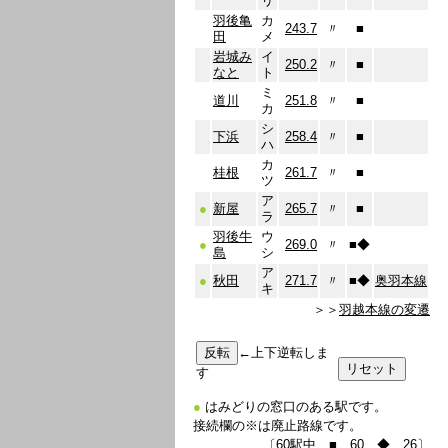
リ
羽後亀
カ
243.7
〃
■
田
メ
岩城み
イ
250.2
〃
■
なと
ト
ミ
道川
251.8
〃
■
カ
シ
下浜
258.4
〃
■
ハ
カ
桂根
261.7
〃
■
ツ
ア
●
新屋
265.7
〃
■
ラ
羽後牛
ウ
●
269.0
〃
■
◆
島
シ
ア
●
秋田
271.7
〃
■
◆
奥羽本線
キ
＞＞
羽越本線の変遷
←上下逆転しま
す
●
はみどりの窓口のある駅です。
接続欄の※は廃止路線です。
〔60駅中 ■…60 ◆…26〕