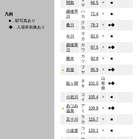
マ
間島
66.5
〃
■
マ
越後早
ハ
71.4
〃
■
凡例
川
カ
■…駅写真あり
ク
桑川
78.3
〃
■
◆
◆…入場券画像あり
カ
マ
今川
82.6
〃
■
カ
越後寒
カ
87.5
〃
■
◆
川
ワ
カ
勝木
92.8
〃
■
ツ
フ
●
府屋
95.9
〃
■
◆
ヤ
山
ネ
鼠ヶ関
101.0
形
■
◆
キ
県
コ
小岩川
105.4
〃
■
イ
あつみ
ア
●
109.8
〃
■
◆
温泉
ミ
ラ
五十川
115.7
〃
■
カ
コ
小波渡
120.1
〃
■
ハ