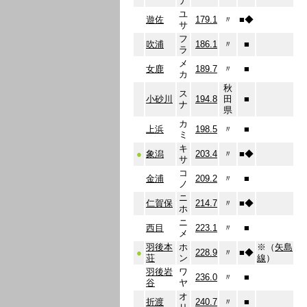
ナ
ユ
遊佐
179.1
〃
■
◆
サ
フ
吹浦
186.1
〃
■
ラ
メ
女鹿
189.7
〃
■
カ
秋
ス
小砂川
194.8
田
■
ナ
県
カ
上浜
198.5
〃
■
ミ
キ
●
象潟
203.4
〃
■
◆
サ
コ
金浦
209.2
〃
■
ノ
ニ
仁賀保
214.7
〃
■
◆
ホ
ニ
西目
223.1
〃
■
メ
羽後本
ホ
※（
矢島
●
228.9
〃
■
◆
荘
ン
線
）
羽後岩
ワ
236.0
〃
■
谷
ヤ
オ
折渡
240.7
〃
■