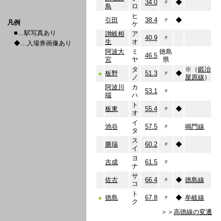
34.0
〃
◆
鳥
ロ
ヒ
引田
38.4
〃
◆
凡例
ケ
■…駅写真あり
讃岐相
ア
40.9
〃
生
オ
◆…入場券画像あり
阿波大
ミ
徳島
46.5
宮
ヤ
県
タ
※（
鍛冶
●
板野
51.3
〃
◆
ノ
屋原線
）
阿波川
カ
53.1
〃
端
ハ
ト
板東
55.4
〃
◆
オ
イ
池谷
57.5
〃
鳴門線
タ
ス
勝瑞
60.2
〃
◆
イ
ヨ
吉成
61.5
〃
ナ
サ
佐古
66.4
〃
◆
徳島線
コ
ト
●
徳島
67.8
〃
◆
牟岐線
ク
＞＞
高徳線の変遷