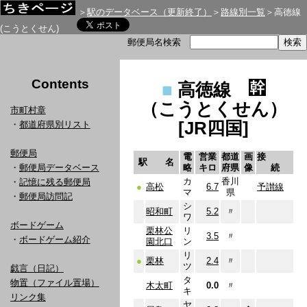
＞
駅のデータベース（更新終了）
＞
路線別一覧
＞高徳線
(こうとくせん)
郵便局名検索
Contents
■
高徳線
（こうとくせん）
市町村章
[JR四国]
・
都道府県別リスト
郵便局
電
営業
都道
画
接
駅 名
・
郵便局データベース
略
キロ
府県
像
続
カ
香川
・
記憶に残る郵便局
●
高松
6.7
予讃線
マ
県
・
郵便局訪問記
シ
昭和町
5.2
〃
ワ
ボードゲーム
栗林公
リ
3.5
〃
・
ボードゲーム紹介
園北口
ン
リ
●
栗林
2.4
〃
ツ
戯言（日記）
タ
物置（ファイル置場）
木太町
0.0
〃
キ
リンク集
ヤ