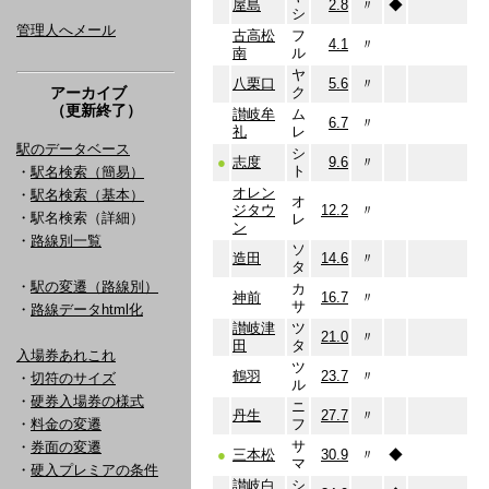
屋島
2.8
〃
◆
シ
管理人へメール
古高松
フ
4.1
〃
南
ル
ヤ
八栗口
5.6
〃
アーカイブ
ク
（更新終了）
讃岐牟
ム
6.7
〃
礼
レ
駅のデータベース
シ
●
志度
9.6
〃
ト
・
駅名検索（簡易）
オレン
・
駅名検索（基本）
オ
ジタウ
12.2
〃
・駅名検索（詳細）
レ
ン
・
路線別一覧
ソ
造田
14.6
〃
タ
・
駅の変遷（路線別）
カ
神前
16.7
〃
サ
・
路線データhtml化
讃岐津
ツ
21.0
〃
田
タ
入場券あれこれ
ツ
鶴羽
23.7
〃
・
切符のサイズ
ル
・
硬券入場券の様式
ニ
丹生
27.7
〃
・
料金の変遷
フ
サ
・
券面の変遷
●
三本松
30.9
〃
◆
マ
・
硬入プレミアの条件
讃岐白
シ