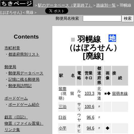
＞
駅のデータベース（更新終了）
＞
路線別一覧
＞羽幌線
(はぼろせん)＜廃線＞
郵便局名検索
Contents
■
羽幌線
（はぼろせん）
市町村章
[廃線]
・
都道府県別リスト
郵便局
都
・
郵便局データベース
電
営業
道
画
接
駅 名
略
キロ
府
像
続
・
記憶に残る郵便局
県
・
郵便局訪問記
留萠
北
ル
（現 留
103.3
海
■
◆
留萌本線
モ
ボードゲーム
萌）
道
サ
・
ボードゲーム紹介
三泊
100.6
〃
リ
ウ
戯言（日記）
臼谷
96.6
〃
ヤ
物置（ファイル置場）
オ
小平
94.6
〃
◆
リンク集
ヒ