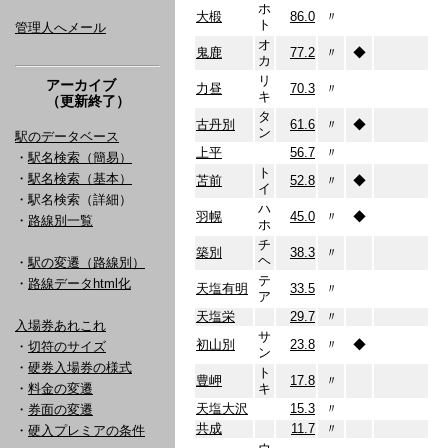
ホ
大椴
86.0
〃
ト
管理人へメール
オ
鬼鹿
77.2
〃
◆
カ
リ
アーカイブ
力昼
70.3
〃
キ
（更新終了）
タ
古丹別
61.6
〃
◆
ン
駅のデータベース
上平
56.7
〃
・
駅名検索（簡易）
ト
・
駅名検索（基本）
苫前
52.8
〃
◆
イ
・駅名検索（詳細）
ハ
羽幌
45.0
〃
◆
・
路線別一覧
ホ
チ
築別
38.3
〃
ヘ
・
駅の変遷（路線別）
テ
・
路線データhtml化
天塩有明
33.5
〃
ア
天塩栄
29.7
〃
入場券あれこれ
サ
初山別
23.8
〃
◆
・
切符のサイズ
ン
・
硬券入場券の様式
ト
豊岬
17.8
〃
・
料金の変遷
キ
天塩大沢
15.3
〃
・
券面の変遷
共成
11.7
〃
・
硬入プレミアの条件