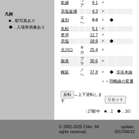
ウ
歌越
9.1
〃
ア
天塩金浦
4.3
〃
凡例
エ
遠別
0.0
〃
◆
■…駅写真あり
ヘ
◆…入場券画像あり
丸松
5.1
〃
更岸
12.7
〃
天塩
18.9
〃
◆
キ
北川口
25.4
〃
カ
フ
振老
30.6
〃
ラ
ノ
幌延
37.8
〃
◆
宗谷本線
ヘ
＞＞
羽幌線の変遷
←上下逆転しま
す
〔27駅中 ■…1 ◆…10〕
© 2002-2025 Chiki. All
update:
rights reserved.
2017/04/13