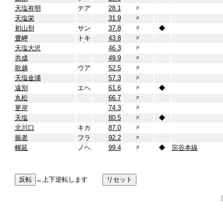
天塩有明
テア
28.1
〃
天塩栄
31.9
〃
初山別
サン
37.8
〃
◆
豊岬
トキ
43.8
〃
天塩大沢
46.3
〃
共成
49.9
〃
歌越
ウア
52.5
〃
天塩金浦
57.3
〃
遠別
エヘ
61.6
〃
◆
丸松
66.7
〃
更岸
74.3
〃
天塩
80.5
〃
◆
北川口
キカ
87.0
〃
振老
フラ
92.2
〃
幌延
ノヘ
99.4
〃
◆
宗谷本線
←上下逆転します
〔