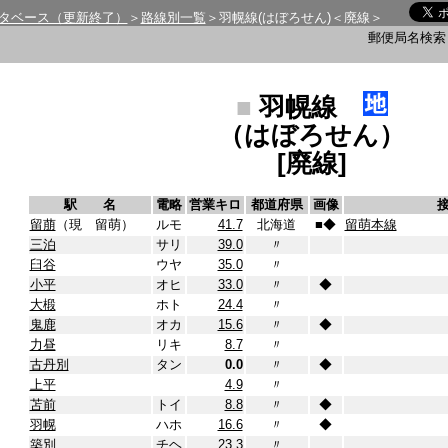
タベース（更新終了）
＞
路線別一覧
＞羽幌線(はぼろせん)＜廃線＞
郵便局名検
■
羽幌線
（はぼろせん）
[廃線]
駅 名
電略
営業キロ
都道府県
画像
留萠
（現 留萌）
ルモ
41.7
北海道
■
◆
留萌本線
三泊
サリ
39.0
〃
臼谷
ウヤ
35.0
〃
小平
オヒ
33.0
〃
◆
大椴
ホト
24.4
〃
鬼鹿
オカ
15.6
〃
◆
力昼
リキ
8.7
〃
古丹別
タン
0.0
〃
◆
上平
4.9
〃
苫前
トイ
8.8
〃
◆
羽幌
ハホ
16.6
〃
◆
築別
チヘ
23.3
〃