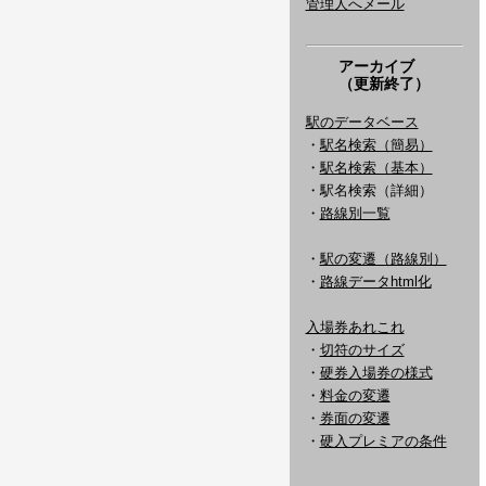
管理人へメール
アーカイブ
（更新終了）
駅のデータベース
・
駅名検索（簡易）
・
駅名検索（基本）
・駅名検索（詳細）
・
路線別一覧
・
駅の変遷（路線別）
・
路線データhtml化
入場券あれこれ
・
切符のサイズ
・
硬券入場券の様式
・
料金の変遷
・
券面の変遷
・
硬入プレミアの条件