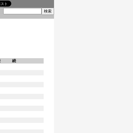
索
接 続