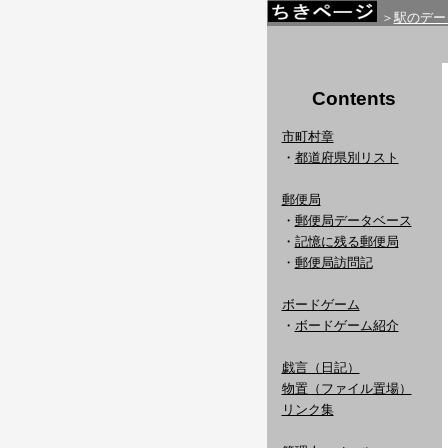
＞
駅のデー
Contents
市町村章
・
都道府県別リスト
郵便局
・
郵便局データベース
・
記憶に残る郵便局
・
郵便局訪問記
ボードゲーム
・
ボードゲーム紹介
戯言（日記）
物置（ファイル置場）
リンク集