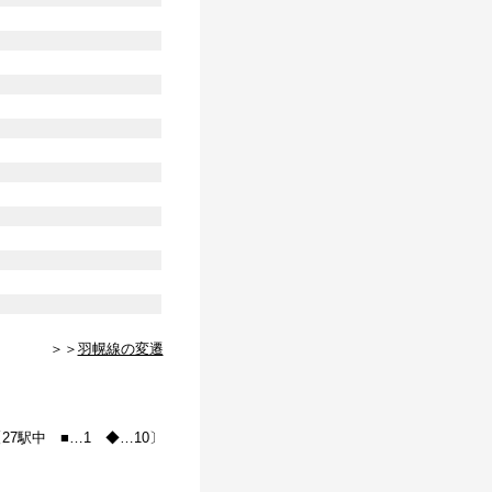
＞＞
羽幌線の変遷
27駅中 ■…1 ◆…10〕