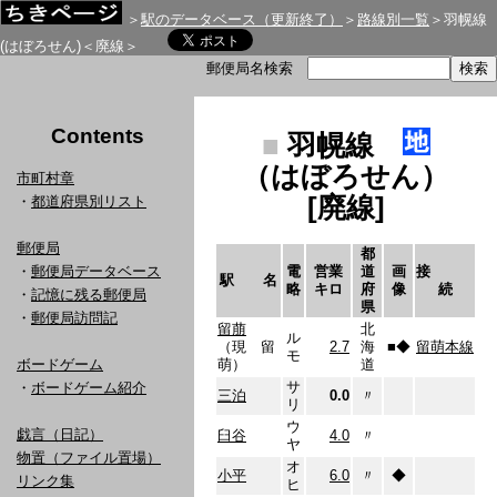
＞
駅のデータベース（更新終了）
＞
路線別一覧
＞羽幌線
(はぼろせん)＜廃線＞
郵便局名検索
Contents
■
羽幌線
（はぼろせん）
市町村章
[廃線]
・
都道府県別リスト
郵便局
都
・
郵便局データベース
電
営業
道
画
接
駅 名
略
キロ
府
像
続
・
記憶に残る郵便局
県
・
郵便局訪問記
留萠
北
ル
（現 留
2.7
海
■
◆
留萌本線
モ
ボードゲーム
萌）
道
サ
・
ボードゲーム紹介
三泊
0.0
〃
リ
ウ
戯言（日記）
臼谷
4.0
〃
ヤ
物置（ファイル置場）
オ
小平
6.0
〃
◆
リンク集
ヒ