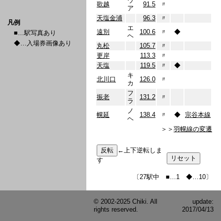
ウ
歌越
91.5
〃
ア
天塩金浦
96.3
〃
凡例
エ
遠別
100.6
〃
◆
■…駅写真あり
ヘ
◆…入場券画像あり
丸松
105.7
〃
更岸
113.3
〃
天塩
119.5
〃
◆
キ
北川口
126.0
〃
カ
フ
振老
131.2
〃
ラ
ノ
幌延
138.4
〃
◆
宗谷本線
ヘ
＞＞
羽幌線の変遷
←上下逆転しま
す
〔27駅中 ■…1 ◆…10〕
© 2002-2025 Chiki. All
update:
rights reserved.
2017/04/13