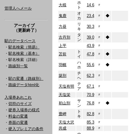
ホ
大椴
14.6
〃
ト
管理人へメール
オ
鬼鹿
23.4
〃
◆
カ
リ
アーカイブ
力昼
30.3
〃
キ
（更新終了）
タ
古丹別
39.0
〃
◆
ン
駅のデータベース
上平
43.9
〃
・
駅名検索（簡易）
ト
・
駅名検索（基本）
苫前
47.8
〃
◆
イ
・駅名検索（詳細）
ハ
羽幌
55.6
〃
◆
・
路線別一覧
ホ
チ
築別
62.3
〃
ヘ
・
駅の変遷（路線別）
テ
・
路線データhtml化
天塩有明
67.1
〃
ア
天塩栄
70.9
〃
入場券あれこれ
サ
初山別
76.8
〃
◆
・
切符のサイズ
ン
・
硬券入場券の様式
ト
豊岬
82.8
〃
・
料金の変遷
キ
天塩大沢
85.3
〃
・
券面の変遷
共成
88.9
〃
・
硬入プレミアの条件