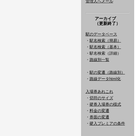
管理人へメール
アーカイブ
（更新終了）
駅のデータベース
・
駅名検索（簡易）
・
駅名検索（基本）
・駅名検索（詳細）
・
路線別一覧
・
駅の変遷（路線別）
・
路線データhtml化
入場券あれこれ
・
切符のサイズ
・
硬券入場券の様式
・
料金の変遷
・
券面の変遷
・
硬入プレミアの条件