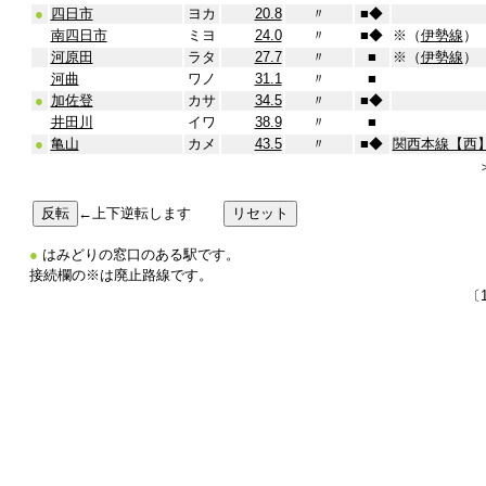
●
四日市
ヨカ
20.8
〃
■
◆
南四日市
ミヨ
24.0
〃
■
◆
※（
伊勢線
）
河原田
ラタ
27.7
〃
■
※（
伊勢線
）
河曲
ワノ
31.1
〃
■
●
加佐登
カサ
34.5
〃
■
◆
井田川
イワ
38.9
〃
■
●
亀山
カメ
43.5
〃
■
◆
関西本線【西
←上下逆転します
●
はみどりの窓口のある駅です。
接続欄の※は廃止路線です。
〔