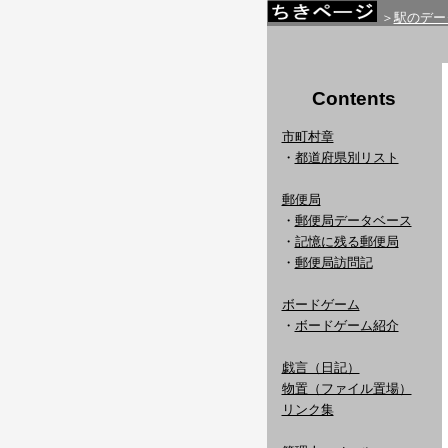
＞
駅のデー
Contents
市町村章
・
都道府県別リスト
郵便局
・
郵便局データベース
・
記憶に残る郵便局
・
郵便局訪問記
ボードゲーム
・
ボードゲーム紹介
戯言（日記）
物置（ファイル置場）
リンク集