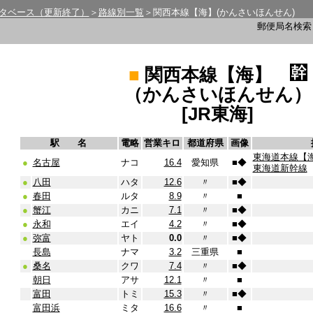
タベース（更新終了）
＞
路線別一覧
＞関西本線【海】(かんさいほんせん)
郵便局名検
■
関西本線【海】
（かんさいほんせん）
[JR東海]
駅 名
電略
営業キロ
都道府県
画像
東海道本線【
●
名古屋
ナコ
16.4
愛知県
■
◆
東海道新幹線
●
八田
ハタ
12.6
〃
■
◆
●
春田
ルタ
8.9
〃
■
●
蟹江
カニ
7.1
〃
■
◆
●
永和
エイ
4.2
〃
■
◆
●
弥富
ヤト
0.0
〃
■
◆
長島
ナマ
3.2
三重県
■
●
桑名
クワ
7.4
〃
■
◆
朝日
アサ
12.1
〃
■
富田
トミ
15.3
〃
■
◆
富田浜
ミタ
16.6
〃
■