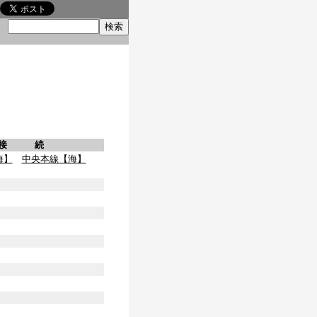
索
接 続
海】
中央本線【海】