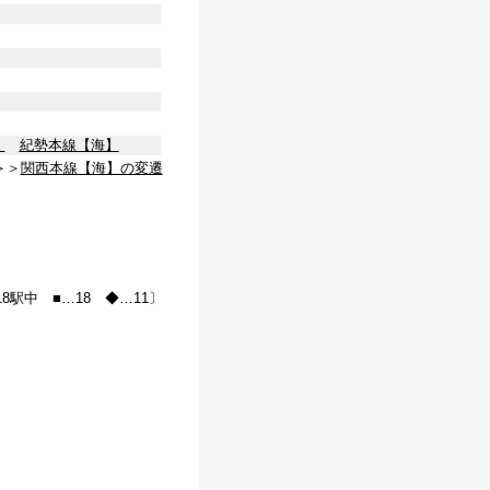
】
紀勢本線【海】
＞＞
関西本線【海】の変遷
18駅中 ■…18 ◆…11〕