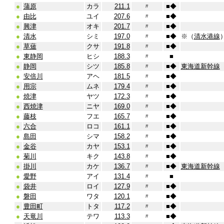
●
蒲原
カラ
211.1
〃
■
◆
●
由比
ユイ
207.6
〃
■
◆
●
興津
オキ
201.7
〃
■
◆
●
清水
シミ
197.0
〃
■
◆
※（
清水港線
●
草薙
クサ
191.8
〃
■
◆
●
東静岡
ヒシ
188.3
〃
■
●
静岡
シツ
185.8
〃
■
◆
東海道新幹線
●
安倍川
アヘ
181.5
〃
■
◆
●
用宗
ムネ
179.4
〃
■
◆
●
焼津
ヤツ
172.3
〃
■
◆
●
西焼津
ニヤ
169.0
〃
■
◆
●
藤枝
フエ
165.7
〃
■
◆
●
六合
ロコ
161.1
〃
■
◆
●
島田
シマ
158.2
〃
■
◆
●
金谷
カヤ
153.1
〃
■
◆
●
菊川
キク
143.8
〃
■
◆
●
掛川
カケ
136.7
〃
■
◆
東海道新幹線
●
愛野
アイ
131.4
〃
■
●
袋井
ロイ
127.9
〃
■
◆
●
磐田
ワタ
120.1
〃
■
◆
●
豊田町
トタ
117.2
〃
■
◆
●
天竜川
テワ
113.3
〃
■
◆