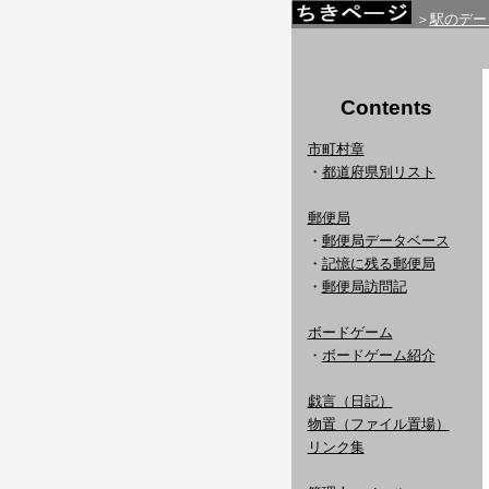
＞
駅のデー
Contents
市町村章
・
都道府県別リスト
郵便局
・
郵便局データベース
・
記憶に残る郵便局
・
郵便局訪問記
ボードゲーム
・
ボードゲーム紹介
戯言（日記）
物置（ファイル置場）
リンク集