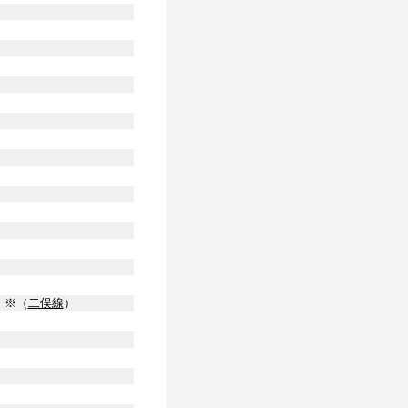
）
※（
二俣線
）