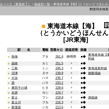
タベース（更新終了）
＞
路線別一覧
＞東海道本線【海】(とうかいどうほんせ
郵便局名検
■
東海道本線【海】
（とうかいどうほんせん
[JR東海]
駅 名
電略
営業キロ
都道府県
画像
東海道本線【
●
熱海
アタ
261.4
静岡県
■
◆
幹線
●
函南
カミ
251.5
〃
■
◆
●
三島
ミシ
245.3
〃
■
◆
東海道新幹線
●
沼津
ヌマ
239.8
〃
■
◆
御殿場線
●
片浜
ハマ
235.7
〃
■
◆
●
原
ハラ
233.2
〃
■
◆
●
東田子の浦
ヒタ
228.6
〃
■
◆
●
吉原
ヨシ
224.7
〃
■
◆
●
富士
フシ
219.8
〃
■
◆
身延線
●
富士川
フカ
216.3
〃
■
◆
●
新蒲原
シカ
213.5
〃
■
◆