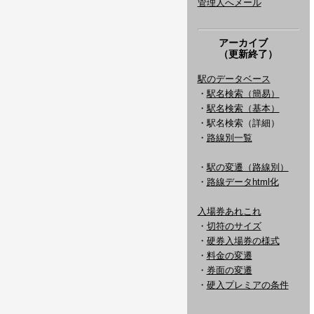
管理人へメール
アーカイブ
（更新終了）
駅のデータベース
・
駅名検索（簡易）
・
駅名検索（基本）
・駅名検索（詳細）
・
路線別一覧
・
駅の変遷（路線別）
・
路線データhtml化
入場券あれこれ
・
切符のサイズ
・
硬券入場券の様式
・
料金の変遷
・
券面の変遷
・
硬入プレミアの条件