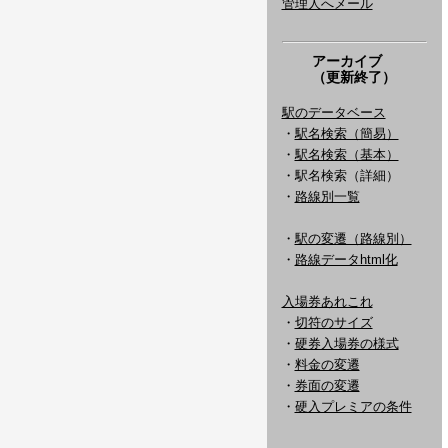
管理人へメール
アーカイブ
（更新終了）
駅のデータベース
・
駅名検索（簡易）
・
駅名検索（基本）
・駅名検索（詳細）
・
路線別一覧
・
駅の変遷（路線別）
・
路線データhtml化
入場券あれこれ
・
切符のサイズ
・
硬券入場券の様式
・
料金の変遷
・
券面の変遷
・
硬入プレミアの条件