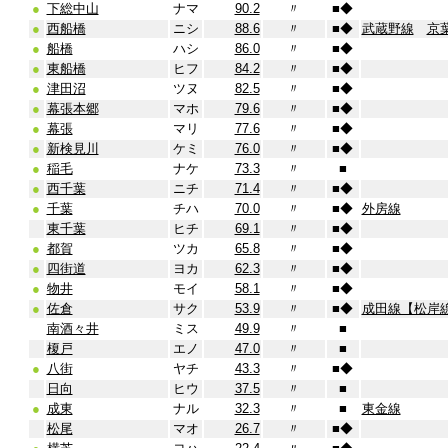
●
下総中山
ナマ
90.2
〃
■
◆
●
西船橋
ニシ
88.6
〃
■
◆
武蔵野線
京
●
船橋
ハシ
86.0
〃
■
◆
●
東船橋
ヒフ
84.2
〃
■
◆
●
津田沼
ツヌ
82.5
〃
■
◆
●
幕張本郷
マホ
79.6
〃
■
◆
●
幕張
マリ
77.6
〃
■
◆
●
新検見川
ケミ
76.0
〃
■
◆
●
稲毛
ナケ
73.3
〃
■
●
西千葉
ニチ
71.4
〃
■
◆
●
千葉
チハ
70.0
〃
■
◆
外房線
東千葉
ヒチ
69.1
〃
■
◆
●
都賀
ツカ
65.8
〃
■
◆
●
四街道
ヨカ
62.3
〃
■
◆
●
物井
モイ
58.1
〃
■
◆
●
佐倉
サク
53.9
〃
■
◆
成田線【松岸
南酒々井
ミス
49.9
〃
■
榎戸
エノ
47.0
〃
■
●
八街
ヤチ
43.3
〃
■
◆
日向
ヒウ
37.5
〃
■
●
成東
ナル
32.3
〃
■
東金線
松尾
マオ
26.7
〃
■
◆