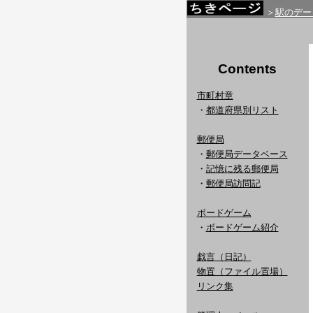
＞
駅のデー
Contents
市町村章
・
都道府県別リスト
郵便局
・
郵便局データベース
・
記憶に残る郵便局
・
郵便局訪問記
ボードゲーム
・
ボードゲーム紹介
戯言（日記）
物置（ファイル置場）
リンク集