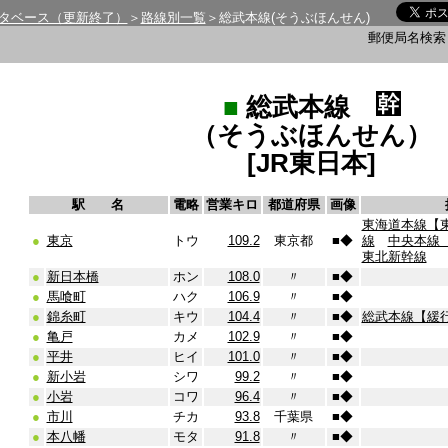
タベース（更新終了）
＞
路線別一覧
＞総武本線(そうぶほんせん)
郵便局名検
■
総武本線
（そうぶほんせん）
[JR東日本]
駅 名
電略
営業キロ
都道府県
画像
東海道本線【
●
東京
トウ
109.2
東京都
■
◆
線
中央本線
東北新幹線
●
新日本橋
ホン
108.0
〃
■
◆
●
馬喰町
ハク
106.9
〃
■
◆
●
錦糸町
キウ
104.4
〃
■
◆
総武本線【緩
●
亀戸
カメ
102.9
〃
■
◆
●
平井
ヒイ
101.0
〃
■
◆
●
新小岩
シワ
99.2
〃
■
◆
●
小岩
コワ
96.4
〃
■
◆
●
市川
チカ
93.8
千葉県
■
◆
●
本八幡
モタ
91.8
〃
■
◆