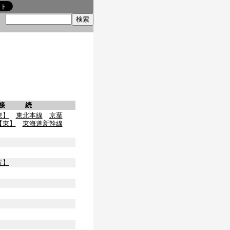
索
接 続
東】
東北本線
京葉
【東】
東海道新幹線
行】