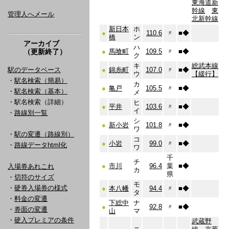
東海道新
幹線
東
管理人へメール
北新幹線
新日本
ホ
●
110.6
〃
■
◆
橋
ン
アーカイブ
ハ
（更新終了）
●
馬喰町
109.5
〃
■
◆
ク
キ
総武本線
駅のデータベース
●
錦糸町
107.0
〃
■
◆
ウ
【緩行】
・
駅名検索（簡易）
カ
●
亀戸
105.5
〃
■
◆
・
駅名検索（基本）
メ
・駅名検索（詳細）
ヒ
●
平井
103.6
〃
■
◆
イ
・
路線別一覧
シ
●
新小岩
101.8
〃
■
◆
ワ
・
駅の変遷（路線別）
コ
●
小岩
99.0
〃
■
◆
・
路線データhtml化
ワ
千
チ
●
市川
96.4
葉
■
◆
入場券あれこれ
カ
県
・
切符のサイズ
モ
・
硬券入場券の様式
●
本八幡
94.4
〃
■
◆
タ
・
料金の変遷
下総中
ナ
●
92.8
〃
■
◆
・
券面の変遷
山
マ
・
硬入プレミアの条件
武蔵野