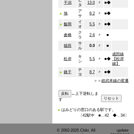
ヒ
干潟
13.0
〃
■
◆
タ
ア
●
旭
8.2
〃
■
◆
サ
イ
●
飯岡
5.5
〃
■
◆
オ
ク
倉橋
2.6
〃
■
ラ
サ
猿田
0.0
〃
■
ル
成田線
キ
松岸
5.5
〃
■
◆
【松岸
シ
線】
チ
●
銚子
8.7
〃
■
◆
ヨ
＞＞
総武本線の変遷
←上下逆転しま
す
●
はみどりの窓口のある駅です。
〔42駅中 ■…42 ◆…34〕
© 2002-2025 Chiki. All
update: