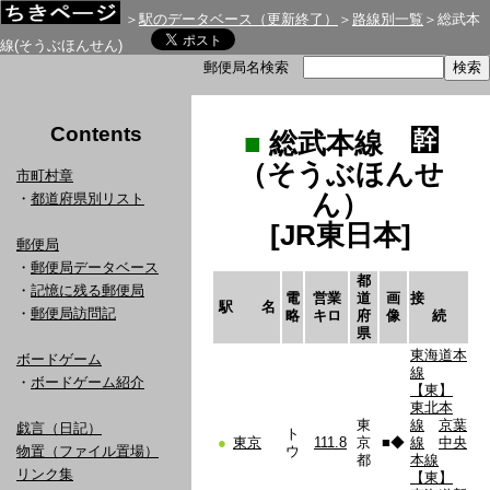
＞
駅のデータベース（更新終了）
＞
路線別一覧
＞総武本
線(そうぶほんせん)
郵便局名検索
Contents
■
総武本線
（そうぶほんせ
市町村章
ん）
・
都道府県別リスト
[JR東日本]
郵便局
・
郵便局データベース
都
・
記憶に残る郵便局
電
営業
道
画
接
駅 名
・
郵便局訪問記
略
キロ
府
像
続
県
東海道本
ボードゲーム
線
・
ボードゲーム紹介
【東】
東北本
東
線
京葉
戯言（日記）
ト
●
東京
111.8
京
■
◆
線
中央
物置（ファイル置場）
ウ
都
本線
リンク集
【東】