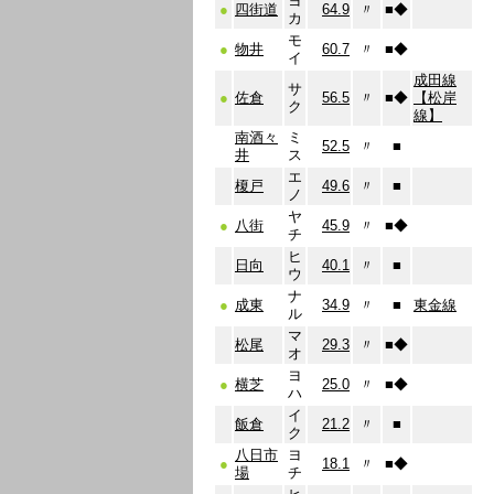
ヨ
●
四街道
64.9
〃
■
◆
カ
モ
●
物井
60.7
〃
■
◆
イ
成田線
サ
●
佐倉
56.5
〃
■
◆
【松岸
ク
線】
南酒々
ミ
52.5
〃
■
井
ス
エ
榎戸
49.6
〃
■
ノ
ヤ
●
八街
45.9
〃
■
◆
チ
ヒ
日向
40.1
〃
■
ウ
ナ
●
成東
34.9
〃
■
東金線
ル
マ
松尾
29.3
〃
■
◆
オ
ヨ
●
横芝
25.0
〃
■
◆
ハ
イ
飯倉
21.2
〃
■
ク
八日市
ヨ
●
18.1
〃
■
◆
場
チ