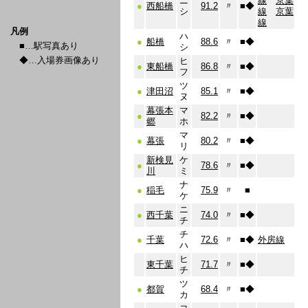
ニ
線
京葉
●
西船橋
91.2
〃
■
◆
シ
線
京葉
線
凡例
ハ
●
船橋
88.6
〃
■
◆
■…駅写真あり
シ
◆…入場券画像あり
ヒ
●
東船橋
86.8
〃
■
◆
フ
ツ
●
津田沼
85.1
〃
■
◆
ヌ
幕張本
マ
●
82.2
〃
■
◆
郷
ホ
マ
●
幕張
80.2
〃
■
◆
リ
新検見
ケ
●
78.6
〃
■
◆
川
ミ
ナ
●
稲毛
75.9
〃
■
ケ
ニ
●
西千葉
74.0
〃
■
◆
チ
チ
●
千葉
72.6
〃
■
◆
外房線
ハ
ヒ
東千葉
71.7
〃
■
◆
チ
ツ
●
都賀
68.4
〃
■
◆
カ