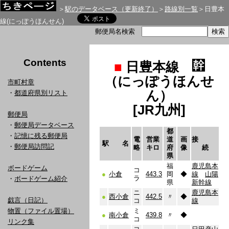
＞
駅のデータベース（更新終了）
＞
路線別一覧
＞日豊本
線(にっぽうほんせん)
郵便局名検索
Contents
■
日豊本線
（にっぽうほんせ
市町村章
ん）
・
都道府県別リスト
[JR九州]
郵便局
・
郵便局データベース
都
・
記憶に残る郵便局
電
営業
道
画
接
駅 名
・
郵便局訪問記
略
キロ
府
像
続
県
福
鹿児島本
ボードゲーム
コ
●
小倉
443.3
岡
◆
線
山陽
ラ
・
ボードゲーム紹介
県
新幹線
ニ
鹿児島本
●
西小倉
442.5
〃
◆
戯言（日記）
コ
線
物置（ファイル置場）
ミ
●
南小倉
439.8
〃
◆
コ
リンク集