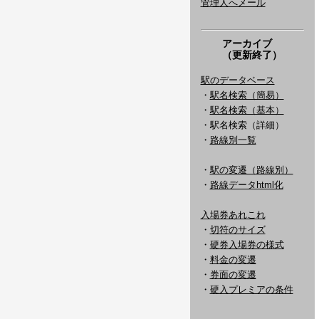
管理人へメール
アーカイブ
（更新終了）
駅のデータベース
・
駅名検索（簡易）
・
駅名検索（基本）
・駅名検索（詳細）
・
路線別一覧
・
駅の変遷（路線別）
・
路線データhtml化
入場券あれこれ
・
切符のサイズ
・
硬券入場券の様式
・
料金の変遷
・
券面の変遷
・
硬入プレミアの条件