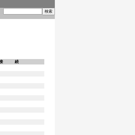
索
接 続