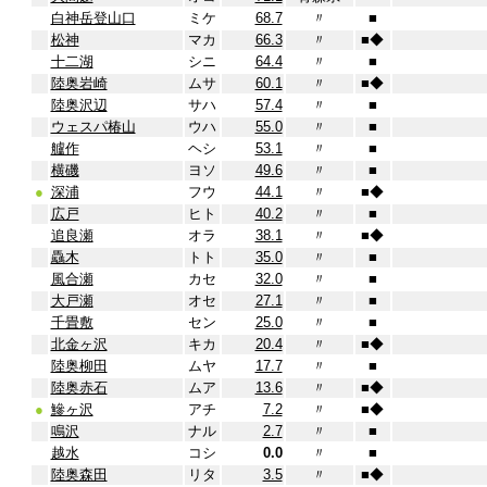
白神岳登山口
ミケ
68.7
〃
■
松神
マカ
66.3
〃
■
◆
十二湖
シニ
64.4
〃
■
陸奥岩崎
ムサ
60.1
〃
■
◆
陸奥沢辺
サハ
57.4
〃
■
ウェスパ椿山
ウハ
55.0
〃
■
艫作
ヘシ
53.1
〃
■
横磯
ヨソ
49.6
〃
■
●
深浦
フウ
44.1
〃
■
◆
広戸
ヒト
40.2
〃
■
追良瀬
オラ
38.1
〃
■
◆
驫木
トト
35.0
〃
■
風合瀬
カセ
32.0
〃
■
大戸瀬
オセ
27.1
〃
■
千畳敷
セン
25.0
〃
■
北金ヶ沢
キカ
20.4
〃
■
◆
陸奥柳田
ムヤ
17.7
〃
■
陸奥赤石
ムア
13.6
〃
■
◆
●
鰺ヶ沢
アチ
7.2
〃
■
◆
鳴沢
ナル
2.7
〃
■
越水
コシ
0.0
〃
■
陸奥森田
リタ
3.5
〃
■
◆