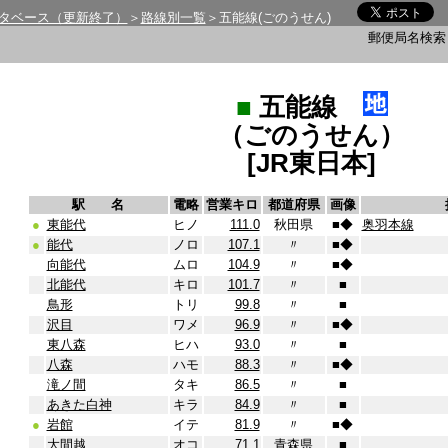
タベース（更新終了）
＞
路線別一覧
＞五能線(ごのうせん)
郵便局名検
■
五能線
（ごのうせん）
[JR東日本]
駅 名
電略
営業キロ
都道府県
画像
●
東能代
ヒノ
111.0
秋田県
■
◆
奥羽本線
●
能代
ノロ
107.1
〃
■
◆
向能代
ムロ
104.9
〃
■
◆
北能代
キロ
101.7
〃
■
鳥形
トリ
99.8
〃
■
沢目
ワメ
96.9
〃
■
◆
東八森
ヒハ
93.0
〃
■
八森
ハモ
88.3
〃
■
◆
滝ノ間
タキ
86.5
〃
■
あきた白神
キラ
84.9
〃
■
●
岩館
イテ
81.9
〃
■
◆
大間越
オコ
71.1
青森県
■