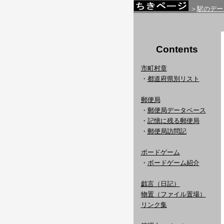
＞
駅のデー
Contents
市町村章
・
都道府県別リスト
郵便局
・
郵便局データベース
・
記憶に残る郵便局
・
郵便局訪問記
ボードゲーム
・
ボードゲーム紹介
戯言（日記）
物置（ファイル置場）
リンク集