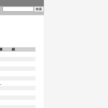
索
接 続
】