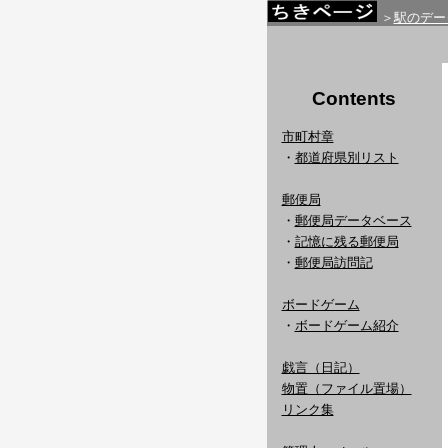
＞
駅のデー
Contents
市町村章
・
都道府県別リスト
郵便局
・
郵便局データベース
・
記憶に残る郵便局
・
郵便局訪問記
ボードゲーム
・
ボードゲーム紹介
戯言（日記）
物置（ファイル置場）
リンク集