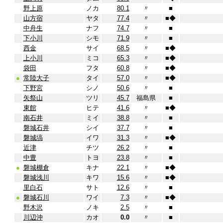
野上原
ノカ
80.1
〃
■
山方宿
ヤタ
77.4
〃
■
◆
中舟生
ナフ
74.7
〃
■
下小川
シモ
71.9
〃
■
西金
サイ
68.5
〃
■
◆
上小川
ミコ
65.3
〃
■
◆
袋田
フタ
60.8
〃
■
◆
●
常陸大子
タイ
57.0
〃
■
◆
下野宮
シノ
50.6
〃
■
矢祭山
ツリ
45.7
福島県
■
東館
ヒテ
41.6
〃
■
◆
南石井
ミイ
38.8
〃
■
磐城石井
シイ
37.7
〃
■
磐城塙
イワ
31.3
〃
■
◆
近津
チツ
26.2
〃
■
中豊
トヨ
23.8
〃
■
●
磐城棚倉
キナ
22.1
〃
■
◆
磐城浅川
キワ
15.6
〃
■
◆
里白石
サト
12.6
〃
■
●
磐城石川
ワイ
7.3
〃
■
◆
野木沢
ノキ
2.5
〃
■
川辺沖
カオ
0.0
〃
■