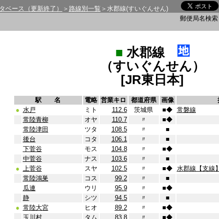
タベース（更新終了）
＞
路線別一覧
＞水郡線(すいぐんせん)
郵便局名検
■
水郡線
（すいぐんせん）
[JR東日本]
駅 名
電略
営業キロ
都道府県
画像
●
水戸
ミト
112.6
茨城県
■
◆
常磐線
常陸青柳
オヤ
110.7
〃
■
◆
常陸津田
ツタ
108.5
〃
■
後台
コタ
106.1
〃
■
下菅谷
モス
104.8
〃
■
◆
中菅谷
ナス
103.6
〃
■
●
上菅谷
スヤ
102.5
〃
■
◆
水郡線【支線
常陸鴻巣
コス
99.2
〃
■
瓜連
ウリ
95.9
〃
■
◆
静
シツ
94.5
〃
■
●
常陸大宮
ヒオ
89.2
〃
■
◆
玉川村
タム
83.8
〃
■
◆