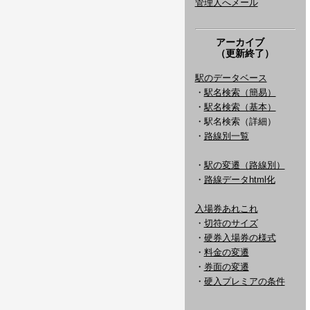
管理人へメール
アーカイブ
（更新終了）
駅のデータベース
・
駅名検索（簡易）
・
駅名検索（基本）
・駅名検索（詳細）
・
路線別一覧
・
駅の変遷（路線別）
・
路線データhtml化
入場券あれこれ
・
切符のサイズ
・
硬券入場券の様式
・
料金の変遷
・
券面の変遷
・
硬入プレミアの条件