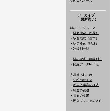
管理人へメール
アーカイブ
（更新終了）
駅のデータベース
・
駅名検索（簡易）
・
駅名検索（基本）
・駅名検索（詳細）
・
路線別一覧
・
駅の変遷（路線別）
・
路線データhtml化
入場券あれこれ
・
切符のサイズ
・
硬券入場券の様式
・
料金の変遷
・
券面の変遷
・
硬入プレミアの条件