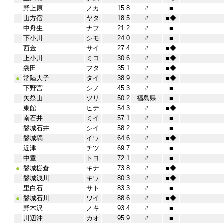
野上原
ノカ
15.8
〃
■
山方宿
ヤタ
18.5
〃
■
◆
中舟生
ナフ
21.2
〃
■
下小川
シモ
24.0
〃
■
西金
サイ
27.4
〃
■
◆
上小川
ミコ
30.6
〃
■
◆
袋田
フタ
35.1
〃
■
◆
●
常陸大子
タイ
38.9
〃
■
◆
下野宮
シノ
45.3
〃
■
矢祭山
ツリ
50.2
福島県
■
東館
ヒテ
54.3
〃
■
◆
南石井
ミイ
57.1
〃
■
磐城石井
シイ
58.2
〃
■
磐城塙
イワ
64.6
〃
■
◆
近津
チツ
69.7
〃
■
中豊
トヨ
72.1
〃
■
●
磐城棚倉
キナ
73.8
〃
■
◆
磐城浅川
キワ
80.3
〃
■
◆
里白石
サト
83.3
〃
■
●
磐城石川
ワイ
88.6
〃
■
◆
野木沢
ノキ
93.4
〃
■
川辺沖
カオ
95.9
〃
■