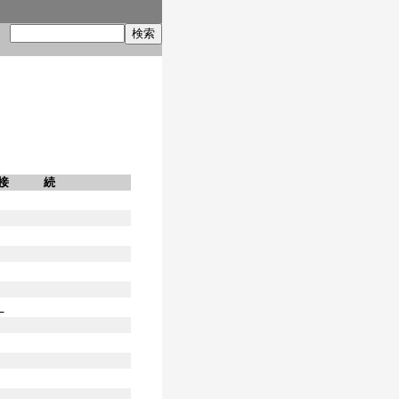
索
接 続
】