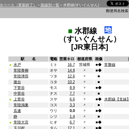
タベース（更新終了）
＞
路線別一覧
＞水郡線(すいぐんせん)
郵便局名検
■
水郡線
（すいぐんせん）
[JR東日本]
駅 名
電略
営業キロ
都道府県
画像
●
水戸
ミト
16.7
茨城県
■
◆
常磐線
常陸青柳
オヤ
14.8
〃
■
◆
常陸津田
ツタ
12.6
〃
■
後台
コタ
10.2
〃
■
下菅谷
モス
8.9
〃
■
◆
中菅谷
ナス
7.7
〃
■
●
上菅谷
スヤ
6.6
〃
■
◆
水郡線【支線
常陸鴻巣
コス
3.3
〃
■
瓜連
ウリ
0.0
〃
■
◆
静
シツ
1.4
〃
■
●
常陸大宮
ヒオ
6.7
〃
■
◆
玉川村
タム
12.1
〃
■
◆