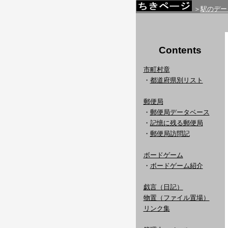
＞
駅のデー
Contents
市町村章
・
都道府県別リスト
郵便局
・
郵便局データベース
・
記憶に残る郵便局
・
郵便局訪問記
ボードゲーム
・
ボードゲーム紹介
戯言（日記）
物置（ファイル置場）
リンク集