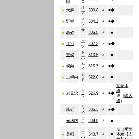
園
コ
オ
●
大麻
300.8
〃
■
◆
ア
ノ
●
野幌
304.2
〃
■
◆
ツ
サ
●
高砂
305.5
〃
■
コ
エ
●
江別
307.3
〃
■
◆
ツ
ト
豊幌
313.5
〃
■
ホ
ム
●
幌向
316.7
〃
■
◆
イ
カ
●
上幌向
322.6
〃
■
ミ
室蘭本
イ
線
●
岩見沢
326.9
〃
■
◆
ワ
※（
幌内
線
）
ミ
峰延
335.3
〃
■
◆
ネ
コ
光珠内
339.8
〃
■
ウ
※（
函館
ヒ
●
美唄
343.7
〃
■
本線【支
ハ