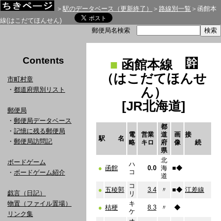
＞
駅のデータベース（更新終了）
＞
路線別一覧
＞函館本
線(はこだてほんせん)
郵便局名検索
Contents
■
函館本線
（はこだてほんせ
市町村章
ん）
・
都道府県別リスト
[JR北海道]
郵便局
・
郵便局データベース
都
・
記憶に残る郵便局
電
営業
道
画
接
駅 名
・
郵便局訪問記
略
キロ
府
像
続
県
北
ボードゲーム
ハ
●
函館
0.0
海
■
◆
コ
・
ボードゲーム紹介
道
コ
●
五稜郭
3.4
〃
■
◆
江差線
戯言（日記）
リ
物置（ファイル置場）
キ
●
桔梗
8.3
〃
◆
ケ
リンク集