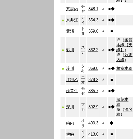
線】
）
チ
茶志内
348.1
〃
■
◆
ヤ
ナ
●
奈井江
354.3
〃
■
◆
イ
ト
豊沼
359.0
〃
■
ヌ
※（
函館
本線【支
ス
●
砂川
362.2
〃
■
◆
線】
）
ナ
※（
歌志
内線
）
タ
●
滝川
369.8
〃
■
◆
根室本線
キ
エ
江部乙
378.2
〃
■
オ
モ
妹背牛
385.7
〃
■
◆
セ
留萌本
フ
線
●
深川
392.9
〃
■
◆
カ
※（
深名
線
）
オ
納内
400.3
〃
◆
サ
イ
伊納
413.0
〃
■
ノ