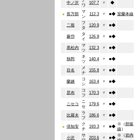
ナ
中ノ沢
107.7
〃
◆
ワ
マ
●
長万部
112.3
〃
■
◆
室蘭本線
ン
フ
二股
120.9
〃
■
◆
タ
タ
蕨岱
126.9
〃
■
◆
イ
マ
黒松内
132.3
〃
■
◆
ツ
ネ
熱郛
140.4
〃
■
◆
ツ
メ
目名
155.8
〃
■
◆
ナ
コ
蘭越
163.4
〃
■
◆
シ
コ
昆布
170.3
〃
■
◆
フ
ニ
ニセコ
179.6
〃
■
◆
セ
ラ
比羅夫
186.6
〃
■
◆
フ
ク
※（
胆振
●
倶知安
193.3
〃
■
◆
チ
線
）
サ
※（
岩内
小沢
203.6
〃
■
◆