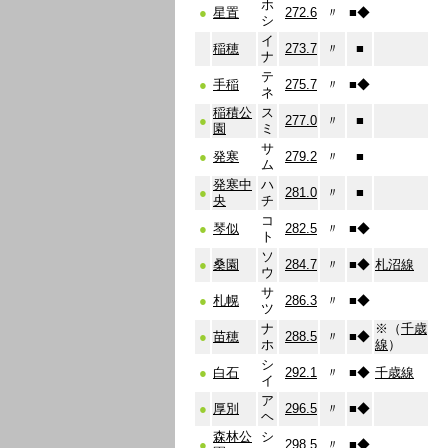
ホ
●
星置
272.6
〃
■
◆
シ
イ
稲穂
273.7
〃
■
ナ
テ
●
手稲
275.7
〃
■
◆
ネ
稲積公
ス
●
277.0
〃
■
園
ミ
サ
●
発寒
279.2
〃
■
ム
発寒中
ハ
●
281.0
〃
■
央
チ
コ
●
琴似
282.5
〃
■
◆
ト
ソ
●
桑園
284.7
〃
■
◆
札沼線
ウ
サ
●
札幌
286.3
〃
■
◆
ツ
ナ
※（
千歳
●
苗穂
288.5
〃
■
◆
ホ
線
）
シ
●
白石
292.1
〃
■
◆
千歳線
イ
ア
●
厚別
296.5
〃
■
◆
ヘ
森林公
シ
●
298.5
〃
■
◆