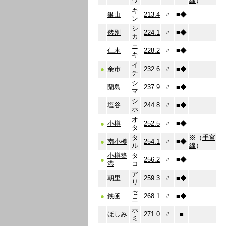
ワ
線
）
キ
銀山
213.4
〃
■
◆
ン
シ
然別
224.1
〃
■
◆
カ
ニ
仁木
228.2
〃
■
◆
キ
イ
●
余市
232.6
〃
■
◆
チ
シ
蘭島
237.9
〃
■
◆
マ
シ
塩谷
244.8
〃
■
◆
ホ
オ
●
小樽
252.5
〃
■
◆
タ
タ
※（
手宮
●
南小樽
254.1
〃
■
◆
ル
線
）
小樽築
タ
●
256.2
〃
■
◆
港
コ
ア
朝里
259.3
〃
■
◆
リ
セ
●
銭函
268.1
〃
■
◆
ニ
ホ
ほしみ
271.0
〃
■
ミ