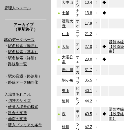
オ
大中山
10.4
〃
◆
ウ
管理人へメール
ナ
●
七飯
13.8
〃
◆
ナ
渡島大
オ
17.9
〃
アーカイブ
野
オ
（更新終了）
ニ
仁山
21.2
〃
マ
駅のデータベース
函館本線
オ
・
駅名検索（簡易）
●
大沼
27.0
〃
◆
【砂原経
マ
由】
・
駅名検索（基本）
大沼公
オ
・駅名検索（詳細）
●
28.0
〃
◆
園
エ
・
路線別一覧
ア
赤井川
31.7
〃
カ
・
駅の変遷（路線別）
コ
駒ヶ岳
36.5
〃
・
路線データhtml化
マ
ヒ
東山
40.1
〃
ヤ
入場券あれこれ
ヒ
・
切符のサイズ
姫川
44.2
〃
メ
・
硬券入場券の様式
函館本線
モ
・
料金の変遷
●
森
49.5
〃
◆
【砂原経
リ
由】
・
券面の変遷
ツ
・
硬入プレミアの条件
桂川
52.2
〃
ワ