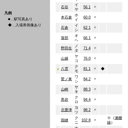
イ
石谷
56.1
〃
ヤ
凡例
ホ
本石倉
60.0
〃
■…駅写真あり
イ
◆…入場券画像あり
イ
石倉
62.1
〃
シ
オ
落部
66.1
〃
ヘ
ノ
野田生
71.4
〃
タ
ヤ
山越
76.0
〃
コ
ク
●
八雲
81.1
〃
◆
モ
ワ
鷲ノ巣
84.2
〃
シ
サ
山崎
88.3
〃
キ
ク
黒岩
94.4
〃
ロ
ヨ
北豊津
98.2
〃
ツ
ク
※（
瀬棚
国縫
102.8
〃
ニ
線
）