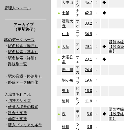
オ
大中山
45.7
〃
◆
ウ
管理人へメール
ナ
●
七飯
42.3
〃
◆
ナ
渡島大
オ
38.2
〃
アーカイブ
野
オ
（更新終了）
ニ
仁山
34.9
〃
マ
駅のデータベース
函館本線
オ
・
駅名検索（簡易）
●
大沼
29.1
〃
◆
【砂原経
マ
由】
・
駅名検索（基本）
大沼公
オ
・駅名検索（詳細）
●
28.1
〃
◆
園
エ
・
路線別一覧
ア
赤井川
24.4
〃
カ
・
駅の変遷（路線別）
コ
駒ヶ岳
19.6
〃
・
路線データhtml化
マ
ヒ
東山
16.0
〃
ヤ
入場券あれこれ
ヒ
・
切符のサイズ
姫川
11.9
〃
メ
・
硬券入場券の様式
函館本線
モ
・
料金の変遷
●
森
6.6
〃
◆
【砂原経
リ
由】
・
券面の変遷
ツ
・
硬入プレミアの条件
桂川
3.9
〃
ワ