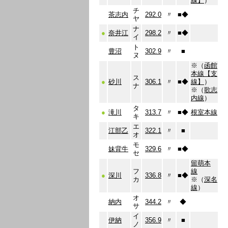
線】
）
チ
茶志内
292.0
〃
■
◆
ヤ
ナ
●
奈井江
298.2
〃
■
◆
イ
ト
豊沼
302.9
〃
■
ヌ
※（
函館
本線【支
ス
●
砂川
306.1
〃
■
◆
線】
）
ナ
※（
歌志
内線
）
タ
●
滝川
313.7
〃
■
◆
根室本線
キ
エ
江部乙
322.1
〃
■
オ
モ
妹背牛
329.6
〃
■
◆
セ
留萌本
フ
線
●
深川
336.8
〃
■
◆
カ
※（
深名
線
）
オ
納内
344.2
〃
◆
サ
イ
伊納
356.9
〃
■
ノ