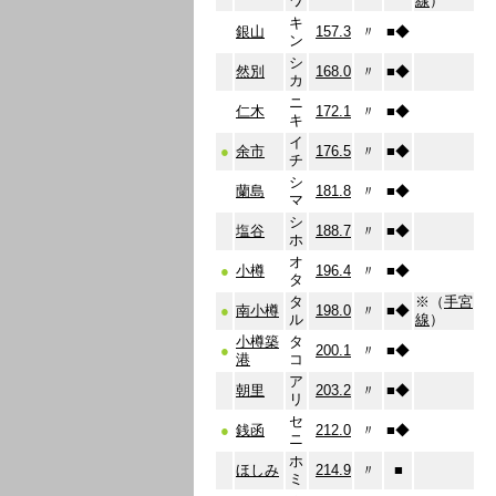
ワ
線
）
キ
銀山
157.3
〃
■
◆
ン
シ
然別
168.0
〃
■
◆
カ
ニ
仁木
172.1
〃
■
◆
キ
イ
●
余市
176.5
〃
■
◆
チ
シ
蘭島
181.8
〃
■
◆
マ
シ
塩谷
188.7
〃
■
◆
ホ
オ
●
小樽
196.4
〃
■
◆
タ
タ
※（
手宮
●
南小樽
198.0
〃
■
◆
ル
線
）
小樽築
タ
●
200.1
〃
■
◆
港
コ
ア
朝里
203.2
〃
■
◆
リ
セ
●
銭函
212.0
〃
■
◆
ニ
ホ
ほしみ
214.9
〃
■
ミ