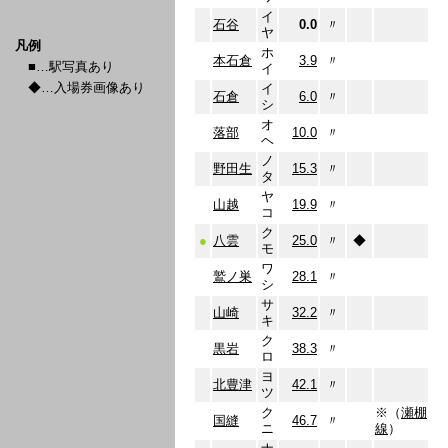
イ
石谷
0.0
〃
ヤ
凡例
ホ
本石倉
3.9
〃
■…駅写真あり
イ
◆…入場券画像あり
イ
石倉
6.0
〃
シ
オ
落部
10.0
〃
ヘ
ノ
野田生
15.3
〃
タ
ヤ
山越
19.9
〃
コ
ク
●
八雲
25.0
〃
◆
モ
ワ
鷲ノ巣
28.1
〃
シ
サ
山崎
32.2
〃
キ
ク
黒岩
38.3
〃
ロ
ヨ
北豊津
42.1
〃
ツ
ク
※（
瀬棚
国縫
46.7
〃
ニ
線
）