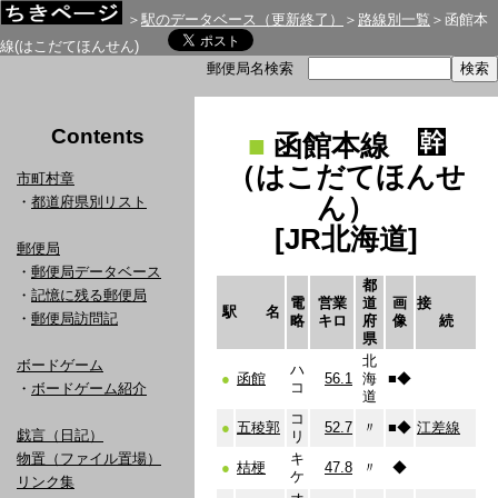
＞
駅のデータベース（更新終了）
＞
路線別一覧
＞函館本
線(はこだてほんせん)
郵便局名検索
Contents
■
函館本線
（はこだてほんせ
市町村章
ん）
・
都道府県別リスト
[JR北海道]
郵便局
・
郵便局データベース
都
・
記憶に残る郵便局
電
営業
道
画
接
駅 名
・
郵便局訪問記
略
キロ
府
像
続
県
北
ボードゲーム
ハ
●
函館
56.1
海
■
◆
コ
・
ボードゲーム紹介
道
コ
●
五稜郭
52.7
〃
■
◆
江差線
戯言（日記）
リ
物置（ファイル置場）
キ
●
桔梗
47.8
〃
◆
ケ
リンク集