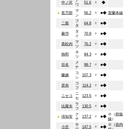
ナ
中ノ沢
51.6
〃
◆
ワ
マ
●
長万部
56.2
〃
■
◆
室蘭本線
ン
フ
二股
64.8
〃
■
◆
タ
タ
蕨岱
70.8
〃
■
◆
イ
マ
黒松内
76.2
〃
■
◆
ツ
ネ
熱郛
84.3
〃
■
◆
ツ
メ
目名
99.7
〃
■
◆
ナ
コ
蘭越
107.3
〃
■
◆
シ
コ
昆布
114.2
〃
■
◆
フ
ニ
ニセコ
123.5
〃
■
◆
セ
ラ
比羅夫
130.5
〃
■
◆
フ
ク
※（
胆振
●
倶知安
137.2
〃
■
◆
チ
線
）
サ
※（
岩内
小沢
147.5
〃
■
◆