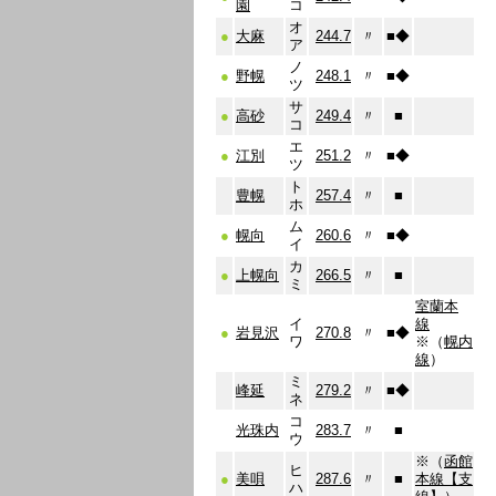
園
コ
オ
●
大麻
244.7
〃
■
◆
ア
ノ
●
野幌
248.1
〃
■
◆
ツ
サ
●
高砂
249.4
〃
■
コ
エ
●
江別
251.2
〃
■
◆
ツ
ト
豊幌
257.4
〃
■
ホ
ム
●
幌向
260.6
〃
■
◆
イ
カ
●
上幌向
266.5
〃
■
ミ
室蘭本
イ
線
●
岩見沢
270.8
〃
■
◆
ワ
※（
幌内
線
）
ミ
峰延
279.2
〃
■
◆
ネ
コ
光珠内
283.7
〃
■
ウ
※（
函館
ヒ
●
美唄
287.6
〃
■
本線【支
ハ