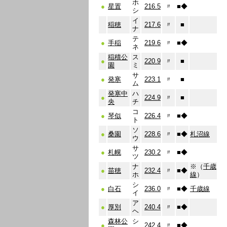
ホ
●
星置
216.5
〃
■
◆
シ
イ
稲穂
217.6
〃
■
ナ
テ
●
手稲
219.6
〃
■
◆
ネ
稲積公
ス
●
220.9
〃
■
園
ミ
サ
●
発寒
223.1
〃
■
ム
発寒中
ハ
●
224.9
〃
■
央
チ
コ
●
琴似
226.4
〃
■
◆
ト
ソ
●
桑園
228.6
〃
■
◆
札沼線
ウ
サ
●
札幌
230.2
〃
■
◆
ツ
ナ
※（
千歳
●
苗穂
232.4
〃
■
◆
ホ
線
）
シ
●
白石
236.0
〃
■
◆
千歳線
イ
ア
●
厚別
240.4
〃
■
◆
ヘ
森林公
シ
●
242.4
〃
■
◆