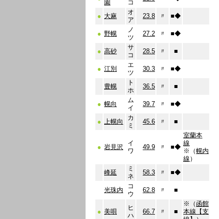
園
コ
オ
●
大麻
23.8
〃
■
◆
ア
ノ
●
野幌
27.2
〃
■
◆
ツ
サ
●
高砂
28.5
〃
■
コ
エ
●
江別
30.3
〃
■
◆
ツ
ト
豊幌
36.5
〃
■
ホ
ム
●
幌向
39.7
〃
■
◆
イ
カ
●
上幌向
45.6
〃
■
ミ
室蘭本
イ
線
●
岩見沢
49.9
〃
■
◆
ワ
※（
幌内
線
）
ミ
峰延
58.3
〃
■
◆
ネ
コ
光珠内
62.8
〃
■
ウ
※（
函館
ヒ
●
美唄
66.7
〃
■
本線【支
ハ