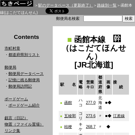
＞
駅のデータベース（更新終了）
＞
路線別一覧
＞函館本
線(はこだてほんせん)
郵便局名検索
Contents
■
函館本線
（はこだてほんせ
市町村章
ん）
・
都道府県別リスト
[JR北海道]
郵便局
・
郵便局データベース
都
・
記憶に残る郵便局
電
営業
道
画
接
駅 名
・
郵便局訪問記
略
キロ
府
像
続
県
北
ボードゲーム
ハ
●
函館
277.0
海
■
◆
コ
・
ボードゲーム紹介
道
コ
●
五稜郭
273.6
〃
■
◆
江差線
戯言（日記）
リ
物置（ファイル置場）
キ
●
桔梗
268.7
〃
◆
ケ
リンク集