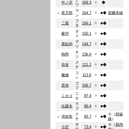
ナ
中ノ沢
169.3
〃
◆
ワ
マ
●
長万部
164.7
〃
■
◆
室蘭本線
ン
フ
二股
156.1
〃
■
◆
タ
タ
蕨岱
150.1
〃
■
◆
イ
マ
黒松内
144.7
〃
■
◆
ツ
ネ
熱郛
136.6
〃
■
◆
ツ
メ
目名
121.2
〃
■
◆
ナ
コ
蘭越
113.6
〃
■
◆
シ
コ
昆布
106.7
〃
■
◆
フ
ニ
ニセコ
97.4
〃
■
◆
セ
ラ
比羅夫
90.4
〃
■
◆
フ
ク
※（
胆振
●
倶知安
83.7
〃
■
◆
チ
線
）
サ
※（
岩内
小沢
73.4
〃
■
◆