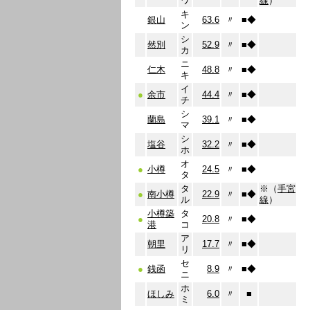
ワ
線
）
キ
銀山
63.6
〃
■
◆
ン
シ
然別
52.9
〃
■
◆
カ
ニ
仁木
48.8
〃
■
◆
キ
イ
●
余市
44.4
〃
■
◆
チ
シ
蘭島
39.1
〃
■
◆
マ
シ
塩谷
32.2
〃
■
◆
ホ
オ
●
小樽
24.5
〃
■
◆
タ
タ
※（
手宮
●
南小樽
22.9
〃
■
◆
ル
線
）
小樽築
タ
●
20.8
〃
■
◆
港
コ
ア
朝里
17.7
〃
■
◆
リ
セ
●
銭函
8.9
〃
■
◆
ニ
ホ
ほしみ
6.0
〃
■
ミ