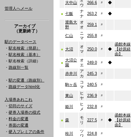
オ
大中山
266.6
〃
◆
ウ
管理人へメール
ナ
●
七飯
263.2
〃
◆
ナ
渡島大
オ
259.1
〃
アーカイブ
野
オ
（更新終了）
ニ
仁山
255.8
〃
マ
駅のデータベース
函館本線
オ
・
駅名検索（簡易）
●
大沼
250.0
〃
◆
【砂原経
マ
由】
・
駅名検索（基本）
大沼公
オ
・駅名検索（詳細）
●
249.0
〃
◆
園
エ
・
路線別一覧
ア
赤井川
245.3
〃
カ
・
駅の変遷（路線別）
コ
駒ヶ岳
240.5
〃
・
路線データhtml化
マ
ヒ
東山
236.9
〃
ヤ
入場券あれこれ
ヒ
・
切符のサイズ
姫川
232.8
〃
メ
・
硬券入場券の様式
函館本線
モ
・
料金の変遷
●
森
227.5
〃
◆
【砂原経
リ
由】
・
券面の変遷
ツ
・
硬入プレミアの条件
桂川
224.8
〃
ワ