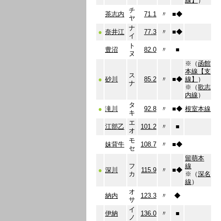
線】
）
チ
茶志内
71.1
〃
■
◆
ヤ
ナ
●
奈井江
77.3
〃
■
◆
イ
ト
豊沼
82.0
〃
■
ヌ
※（
函館
本線【支
ス
●
砂川
85.2
〃
■
◆
線】
）
ナ
※（
歌志
内線
）
タ
●
滝川
92.8
〃
■
◆
根室本線
キ
エ
江部乙
101.2
〃
■
オ
モ
妹背牛
108.7
〃
■
◆
セ
留萌本
フ
線
●
深川
115.9
〃
■
◆
カ
※（
深名
線
）
オ
納内
123.3
〃
◆
サ
イ
伊納
136.0
〃
■
ノ