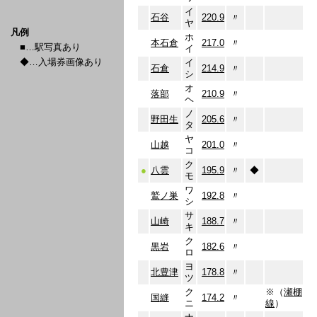
イ
石谷
220.9
〃
ヤ
凡例
ホ
本石倉
217.0
〃
■…駅写真あり
イ
◆…入場券画像あり
イ
石倉
214.9
〃
シ
オ
落部
210.9
〃
ヘ
ノ
野田生
205.6
〃
タ
ヤ
山越
201.0
〃
コ
ク
●
八雲
195.9
〃
◆
モ
ワ
鷲ノ巣
192.8
〃
シ
サ
山崎
188.7
〃
キ
ク
黒岩
182.6
〃
ロ
ヨ
北豊津
178.8
〃
ツ
ク
※（
瀬棚
国縫
174.2
〃
ニ
線
）