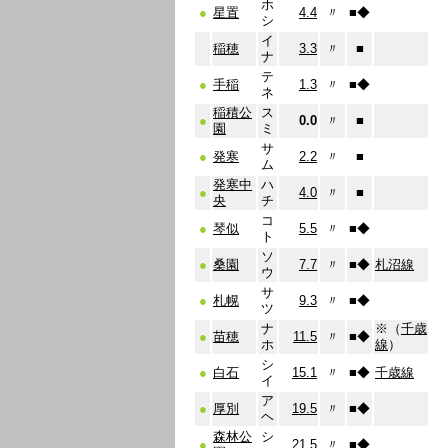
ホ
●
星置
4.4
〃
■
◆
シ
イ
稲穂
3.3
〃
■
ナ
テ
●
手稲
1.3
〃
■
◆
ネ
稲積公
ス
●
0.0
〃
■
園
ミ
サ
●
発寒
2.2
〃
■
ム
発寒中
ハ
●
4.0
〃
■
央
チ
コ
●
琴似
5.5
〃
■
◆
ト
ソ
●
桑園
7.7
〃
■
◆
札沼線
ウ
サ
●
札幌
9.3
〃
■
◆
ツ
ナ
※（
千歳
●
苗穂
11.5
〃
■
◆
ホ
線
）
シ
●
白石
15.1
〃
■
◆
千歳線
イ
ア
●
厚別
19.5
〃
■
◆
ヘ
森林公
シ
●
21.5
〃
■
◆