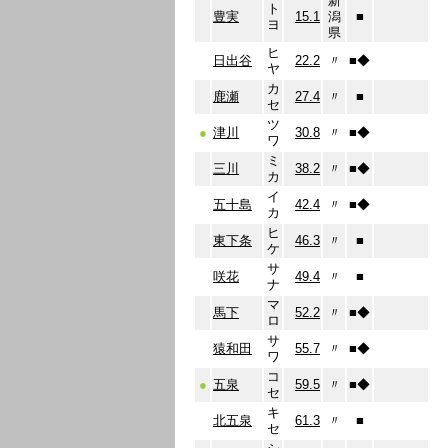
新
ト
豊実
15.1
潟
■
ヨ
県
ヒ
日出谷
22.2
〃
■
◆
ヤ
カ
鹿瀬
27.4
〃
■
セ
ツ
●
津川
30.8
〃
■
◆
ワ
ミ
三川
38.2
〃
■
◆
カ
イ
五十島
42.4
〃
■
◆
カ
ヒ
東下条
46.3
〃
■
ケ
サ
咲花
49.4
〃
■
ナ
マ
馬下
52.2
〃
■
◆
ロ
サ
猿和田
55.7
〃
■
◆
ワ
コ
●
五泉
59.5
〃
■
◆
セ
キ
北五泉
61.3
〃
■
セ