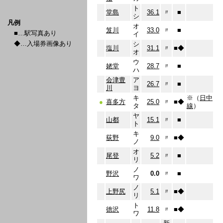
ト
堂島
36.1
〃
■
シ
凡例
オ
笈川
33.0
〃
■
■…駅写真あり
イ
◆…入場券画像あり
シ
塩川
31.1
〃
■
◆
オ
ウ
姥堂
28.7
〃
■
ハ
会津豊
ア
26.7
〃
■
川
ヨ
キ
※（
日中
●
喜多方
25.0
〃
■
◆
タ
線
）
ヤ
山都
15.1
〃
■
ト
キ
荻野
9.0
〃
■
◆
ノ
オ
尾登
5.2
〃
■
リ
ノ
野沢
0.0
〃
■
ワ
ノ
上野尻
5.1
〃
■
◆
リ
ト
徳沢
11.8
〃
■
◆
ワ