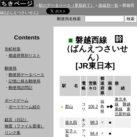
＞
駅のデータベース（更新終了）
＞
路線別一覧
＞磐越西
線(ばんえつさいせん)
郵便局名検索
Contents
■
磐越西線
（ばんえつさいせ
市町村章
ん）
・
都道府県別リスト
[JR東日本]
郵便局
・
郵便局データベース
都
・
記憶に残る郵便局
電
営業
道
画
接
駅 名
・
郵便局訪問記
略
キロ
府
像
続
県
東北本
ボードゲーム
福
コ
線
磐越
●
郡山
106.2
島
■
◆
・
ボードゲーム紹介
リ
東線
東
県
北新幹線
戯言（日記）
キ
喜久田
98.3
〃
■
ク
物置（ファイル置場）
安子ヶ
ア
リンク集
94.4
〃
■
島
コ