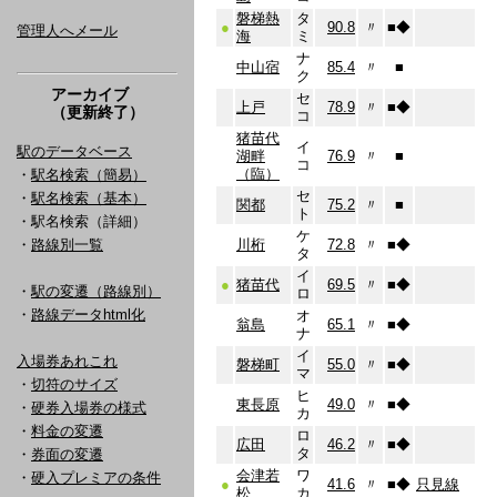
磐梯熱
タ
●
90.8
〃
■
◆
管理人へメール
海
ミ
ナ
中山宿
85.4
〃
■
ク
アーカイブ
セ
上戸
78.9
〃
■
◆
（更新終了）
コ
猪苗代
イ
駅のデータベース
湖畔
76.9
〃
■
コ
（臨）
・
駅名検索（簡易）
セ
・
駅名検索（基本）
関都
75.2
〃
■
ト
・駅名検索（詳細）
ケ
・
路線別一覧
川桁
72.8
〃
■
◆
タ
イ
●
猪苗代
69.5
〃
■
◆
・
駅の変遷（路線別）
ロ
・
路線データhtml化
オ
翁島
65.1
〃
■
◆
ナ
イ
入場券あれこれ
磐梯町
55.0
〃
■
◆
マ
・
切符のサイズ
ヒ
東長原
49.0
〃
■
◆
・
硬券入場券の様式
カ
・
料金の変遷
ロ
広田
46.2
〃
■
◆
タ
・
券面の変遷
会津若
ワ
・
硬入プレミアの条件
●
41.6
〃
■
◆
只見線
松
カ