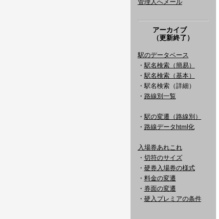
管理人へメール
アーカイブ
（更新終了）
駅のデータベース
・
駅名検索（簡易）
・
駅名検索（基本）
・駅名検索（詳細）
・
路線別一覧
・
駅の変遷（路線別）
・
路線データhtml化
入場券あれこれ
・
切符のサイズ
・
硬券入場券の様式
・
料金の変遷
・
券面の変遷
・
硬入プレミアの条件