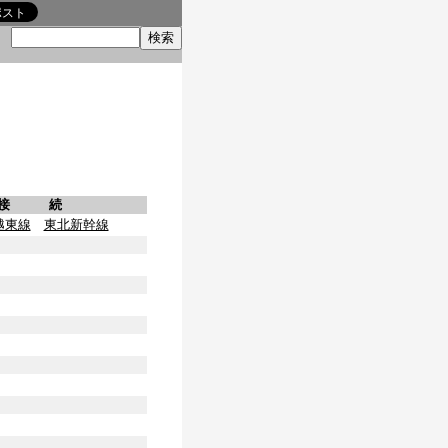
索
接 続
越東線
東北新幹線