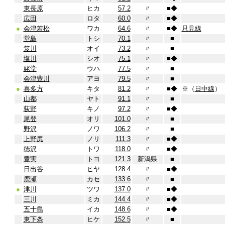
東長原
ヒカ
57.2
〃
■
◆
広田
ロタ
60.0
〃
■
◆
●
会津若松
ワカ
64.6
〃
■
◆
只見線
堂島
トシ
70.1
〃
■
笈川
オイ
73.2
〃
■
塩川
シオ
75.1
〃
■
◆
姥堂
ウハ
77.5
〃
■
会津豊川
アヨ
79.5
〃
■
●
喜多方
キタ
81.2
〃
■
◆
※（
日中線
）
山都
ヤト
91.1
〃
■
荻野
キノ
97.2
〃
■
◆
尾登
オリ
101.0
〃
■
野沢
ノワ
106.2
〃
■
上野尻
ノリ
111.3
〃
■
◆
徳沢
トワ
118.0
〃
■
◆
豊実
トヨ
121.3
新潟県
■
日出谷
ヒヤ
128.4
〃
■
◆
鹿瀬
カセ
133.6
〃
■
●
津川
ツワ
137.0
〃
■
◆
三川
ミカ
144.4
〃
■
◆
五十島
イカ
148.6
〃
■
◆
東下条
ヒケ
152.5
〃
■