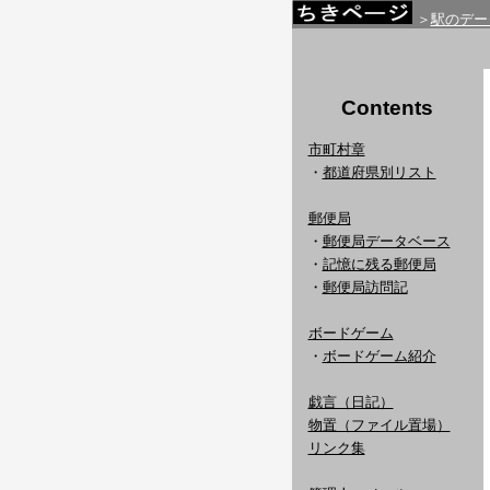
＞
駅のデー
Contents
市町村章
・
都道府県別リスト
郵便局
・
郵便局データベース
・
記憶に残る郵便局
・
郵便局訪問記
ボードゲーム
・
ボードゲーム紹介
戯言（日記）
物置（ファイル置場）
リンク集