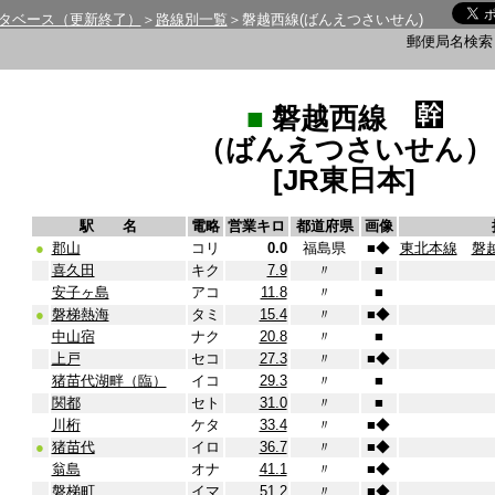
タベース（更新終了）
＞
路線別一覧
＞磐越西線(ばんえつさいせん)
郵便局名検
■
磐越西線
（ばんえつさいせん）
[JR東日本]
駅 名
電略
営業キロ
都道府県
画像
●
郡山
コリ
0.0
福島県
■
◆
東北本線
磐
喜久田
キク
7.9
〃
■
安子ヶ島
アコ
11.8
〃
■
●
磐梯熱海
タミ
15.4
〃
■
◆
中山宿
ナク
20.8
〃
■
上戸
セコ
27.3
〃
■
◆
猪苗代湖畔（臨）
イコ
29.3
〃
■
関都
セト
31.0
〃
■
川桁
ケタ
33.4
〃
■
◆
●
猪苗代
イロ
36.7
〃
■
◆
翁島
オナ
41.1
〃
■
◆
磐梯町
イマ
51.2
〃
■
◆